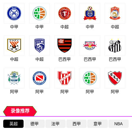
中甲
中甲
中超
中甲
中超
中超
中超
巴西甲
巴西甲
巴西甲
阿甲
阿甲
阿甲
阿甲
阿甲
录像推荐
英超
德甲
法甲
西甲
意甲
NBA