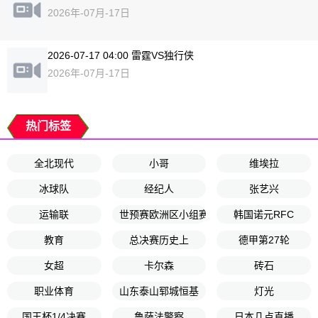
2026年-07月-17日
2026-07-17 04:00 雷霆VS独行侠
2026年-07月-17日
热门标签
全北现代
小哥
维埃拉
冰球队
经纪人
张艺兴
运输联
世预赛欧洲区小组赛E组第6轮
韩国诺元RFC
教育
总决赛历史上
德甲第27轮
女超
卡尔森
砖石
职业体育
山东泰山郓城恒基
灯光
国王杯1/4决赛
鲁萨法警察
日本几点直播