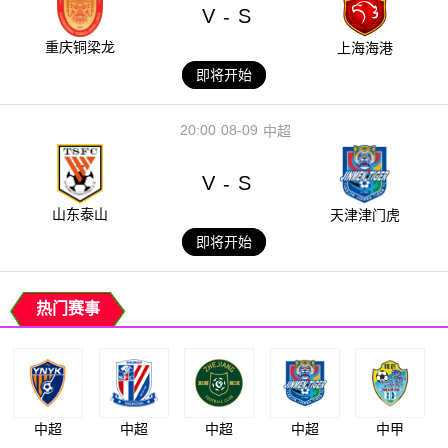
V
S
-
重庆铜梁龙
上海海港
即将开始
20:00
08-09
中超
V
S
-
山东泰山
天津津门虎
即将开始
热门赛事
中超
中超
中超
中超
中甲