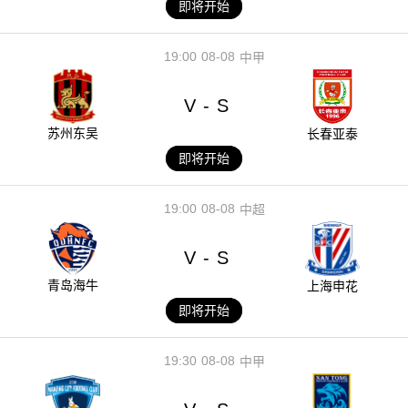
即将开始
19:00
08-08
中甲
V
S
-
苏州东吴
长春亚泰
即将开始
19:00
08-08
中超
V
S
-
青岛海牛
上海申花
即将开始
19:30
08-08
中甲