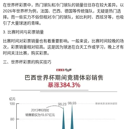
在世界杯彩票中，热门球队和冷门球队的销量往往存在较大差异。以
2026年世界杯为例，法国、巴西、德国等传统强队，无疑是热门选
择。而一些实力不俗但相对冷门的球队，如比利时、西班牙等，也吸
引了大量球迷的青睐。
3. 比赛时间与彩票销量
比赛时间对彩票销量也有着重要影响。一般来说，比赛时间较晚的场
次，彩票销量相对较高。这是因为球迷在白天工作或学习，晚上才有
时间关注比赛，购买彩票。
三、世界杯彩票的购买技巧