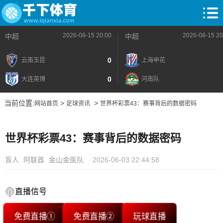
2026-08-15 20:00
2026-08-15 20
中超
中超
0
云南玉昆
上海申花
0
大连英博
河南队
当前位置:
>
>
网站首页
足球资讯
世界杯彩票43：赛事背后的数据密码
世界杯彩票43：赛事背后的数据密码
盲人
阿联酋
金山金医队
2026-06-03 22:44:58
直播信号
免费直播①
免费直播②
玩球直播