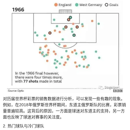
对历届世界杯彩票的销售数据进行分析，可以发现一些有趣的现象。
例如，在2018年俄罗斯世界杯期间，东道主俄罗斯队的比赛，彩票销
量普遍较高。这背后的原因，一方面是球迷对东道主的支持，另一方
面也反映了球迷对赛事的关注度。
2. 热门球队与冷门球队