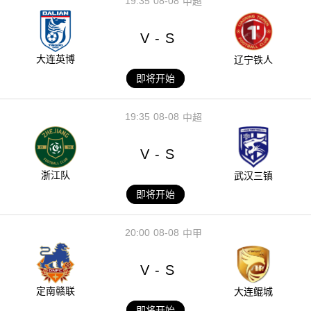
19:35
08-08
中超
V
S
-
大连英博
辽宁铁人
即将开始
19:35
08-08
中超
V
S
-
浙江队
武汉三镇
即将开始
20:00
08-08
中甲
V
S
-
定南赣联
大连鲲城
即将开始