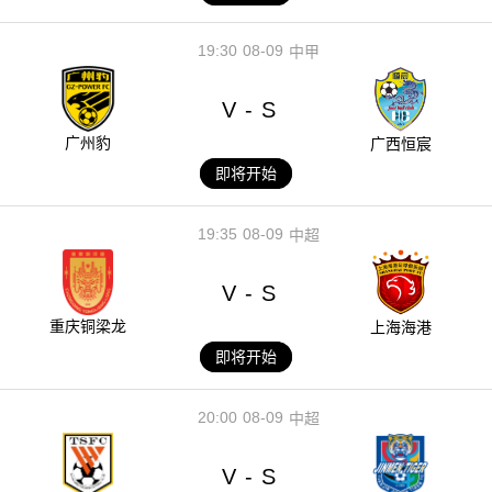
19:30
08-09
中甲
V
S
-
广州豹
广西恒宸
即将开始
19:35
08-09
中超
V
S
-
重庆铜梁龙
上海海港
即将开始
20:00
08-09
中超
V
S
-