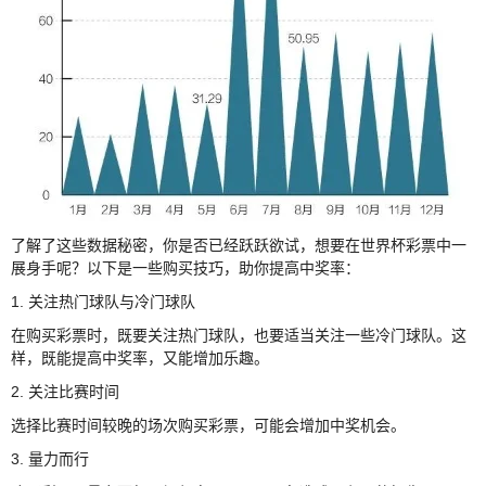
了解了这些数据秘密，你是否已经跃跃欲试，想要在世界杯彩票中一
展身手呢？以下是一些购买技巧，助你提高中奖率：
1. 关注热门球队与冷门球队
在购买彩票时，既要关注热门球队，也要适当关注一些冷门球队。这
样，既能提高中奖率，又能增加乐趣。
2. 关注比赛时间
选择比赛时间较晚的场次购买彩票，可能会增加中奖机会。
3. 量力而行