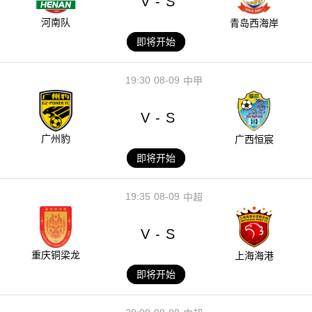
V
S
-
河南队
青岛西海岸
即将开始
19:30
08-09
中甲
V
S
-
广州豹
广西恒宸
即将开始
19:35
08-09
中超
V
S
-
重庆铜梁龙
上海海港
即将开始