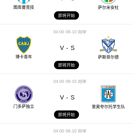
图库曼竞技
萨尔米安杜
即将开始
04:00
08-10
阿甲
V
S
-
博卡青年
萨斯菲尔德
即将开始
04:00
08-10
阿甲
V
S
-
门多萨独立
里奥夸尔托学生队
即将开始
04:00
08-10
阿甲