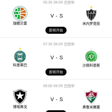
05:30
08-09
巴西甲
V
S
-
瑞模贝雷
米内罗竞技
即将开始
07:30
08-09
巴西甲
V
S
-
科里蒂巴
沙佩科恩斯
即将开始
08:00
08-09
巴西甲
V
S
-
博塔弗戈
弗鲁米嫩塞