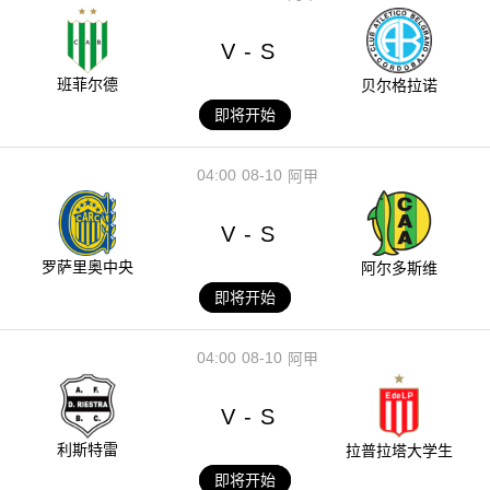
V
S
-
班菲尔德
贝尔格拉诺
即将开始
04:00
08-10
阿甲
V
S
-
罗萨里奥中央
阿尔多斯维
即将开始
04:00
08-10
阿甲
V
S
-
利斯特雷
拉普拉塔大学生
即将开始