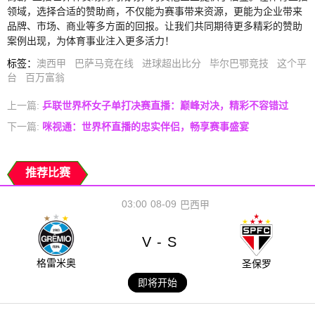
领域，选择合适的赞助商，不仅能为赛事带来资源，更能为企业带来
品牌、市场、商业等多方面的回报。让我们共同期待更多精彩的赞助
案例出现，为体育事业注入更多活力！
标签
：
澳西甲
巴萨马竞在线
进球超出比分
毕尔巴鄂竞技
这个平
台
百万富翁
上一篇:
乒联世界杯女子单打决赛直播：巅峰对决，精彩不容错过
下一篇:
咪视通：世界杯直播的忠实伴侣，畅享赛事盛宴
推荐比赛
03:00
08-09
巴西甲
V
S
-
格雷米奥
圣保罗
即将开始