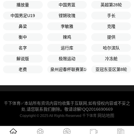
播放量
中国男篮
英超第28轮
中国男足U19
铿锵玫瑰
手长
鼻梁
李敏雅
克隆
衡中
辣鸡
提供
名字
运行库
哈尔滨队
解说版
极限运动
冷冻舱
老费
泉州迎春杯联赛第1轮
亚冠东亚区第8轮
千下体育✅本站所有资讯内容均收集于互联网,如有侵权内容或不妥之
处,请您联系我们删除。敬请谅解!QQ2016690669
网站地图
Copyright © 2025 All Rights Reserved 千下体育