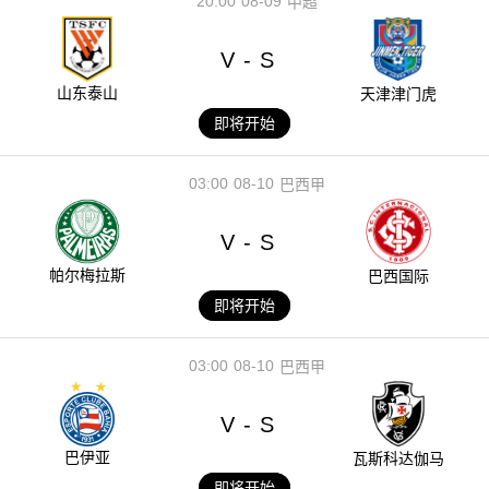
20:00
08-09
中超
V
S
-
山东泰山
天津津门虎
即将开始
03:00
08-10
巴西甲
V
S
-
帕尔梅拉斯
巴西国际
即将开始
03:00
08-10
巴西甲
V
S
-
巴伊亚
瓦斯科达伽马
即将开始