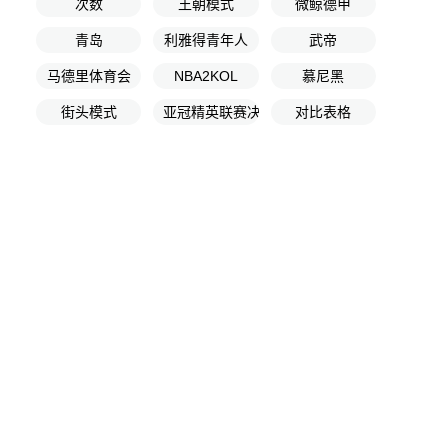
次数
王朝模式
微鲸德甲
青岛
利雅得青年人
武帝
马德里体育会
NBA2KOL
慕尼黑
街头模式
亚冠精英联赛决赛
对比表格