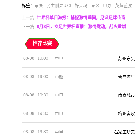
标签
：
东决
民主刚果U23
好莱坞
专区
申办
英超盛宴
上一篇:
世界杯单日海报：捕捉激情瞬间，见证足球传奇
下一篇:
8月8日，女足世界杯直播：激情燃动，战火重燃！
推荐比赛
08-08
19:00
中甲
苏州东吴
08-08
19:00
中超
青岛海牛
08-08
19:30
中甲
南京城市
08-08
19:30
中甲
梅州客家
08-08
19:30
中甲
石家庄功夫