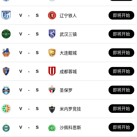
队
V
-
S
即将开始
辽宁铁人
V
-
S
即将开始
武汉三镇
V
-
S
即将开始
大连鲲城
V
-
S
即将开始
成都蓉城
V
-
S
即将开始
圣保罗
V
-
S
即将开始
米内罗竞技
V
-
S
即将开始
沙佩科恩斯