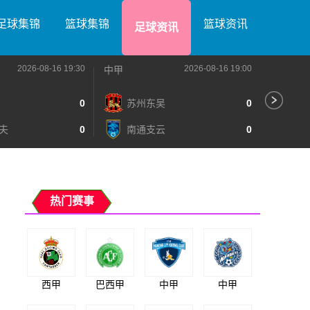
足球集锦
篮球集锦
篮球资讯
足球资讯
2026-08-16 19:30
2026-08-16 19:00
中甲
中甲
0
苏州东吴
0
深
夫
0
南通支云
0
宁
热门赛事
西甲
巴西甲
中甲
中甲