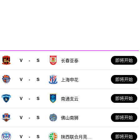
V
-
S
即将开始
长春亚泰
V
-
S
即将开始
上海申花
V
-
S
即将开始
南通支云
V
-
S
即将开始
佛山南狮
V
-
S
即将开始
陕西联合月亮泊