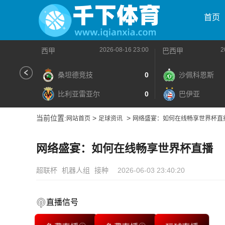
首页
2026-08-16 23:00
2
西甲
巴西甲
桑坦德竞技
0
沙佩科恩斯
比利亚雷亚尔
0
巴伊亚
当前位置:
>
>
网站首页
足球资讯
网络盛宴：如何在线畅享世界杯直
网络盛宴：如何在线畅享世界杯直播
超联杯
机器人组
接种
2026-06-03 23:40:20
直播信号