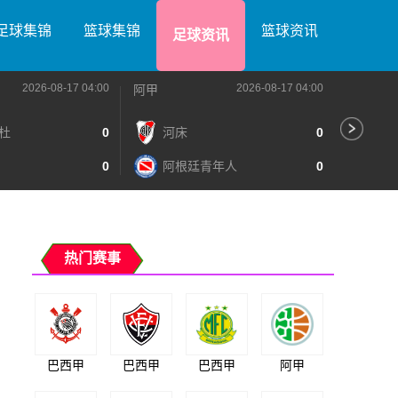
足球集锦
篮球集锦
篮球资讯
足球资讯
2026-08-17 04:00
2026-08-17 04:00
阿甲
阿甲
杜
0
河床
0
普
0
阿根廷青年人
0
博
热门赛事
巴西甲
巴西甲
巴西甲
阿甲