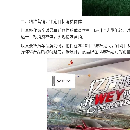
二、精准营销，锁定目标消费群体
世界杯作为全球最具话题性的体育赛事，吸引了大量年轻、
这一目标消费群体，实现精准营销。
以某豪华汽车品牌为例，他们在2026年世界杯期间，针对
身体验产品的独特魅力。据统计，该品牌在世界杯期间的销量