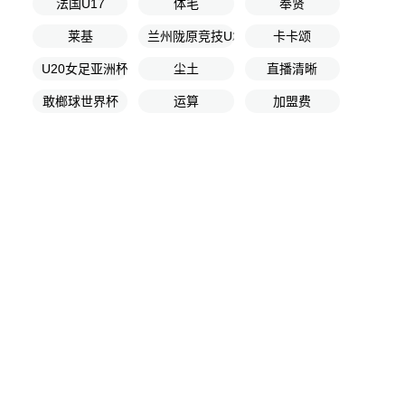
法国U17
体毛
奉贤
莱基
兰州陇原竞技U21
卡卡颂
U20女足亚洲杯
尘土
直播清晰
敢榔球世界杯
运算
加盟费