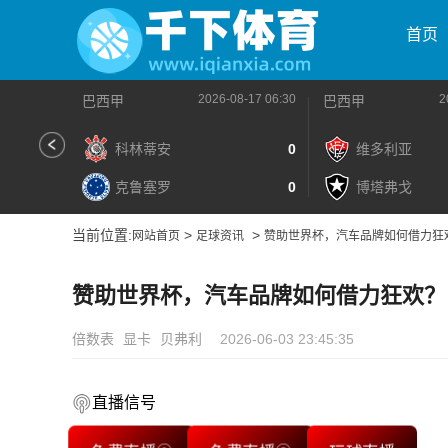
首页
2026-08-17 06:30
2
巴西甲
巴西甲
科林蒂安
0
维多利亚
克鲁塞罗
0
博塔弗戈
当前位置:
>
>
网站首页
足球资讯
赞助世界杯，汽车品牌如何借力狂
赞助世界杯，汽车品牌如何借力狂欢？
倍数表
显卡
贝弗利
2026-06-03 23:45:35
直播信号