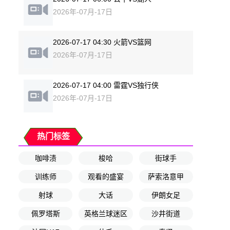
2026年-07月-17日
2026-07-17 04:30 火箭VS篮网
2026年-07月-17日
2026-07-17 04:00 雷霆VS独行侠
2026年-07月-17日
热门标签
咖啡渍
梭哈
街球手
训练师
观看的盛宴
萨索洛意甲
射球
大话
伊朗女足
佩罗塔斯
英格兰球迷区
沙井街道