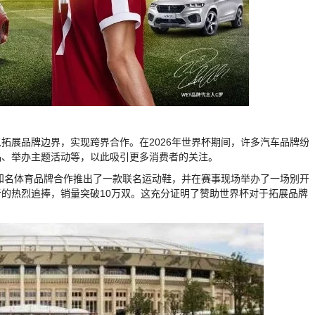
拓展品牌边界，实现跨界合作。在2026年世界杯期间，许多汽车品牌纷
品、举办主题活动等，以此吸引更多消费者的关注。
某知名体育品牌合作推出了一款联名运动鞋，并在赛事现场举办了一场别开
的热烈追捧，销量突破10万双。这充分证明了赞助世界杯对于拓展品牌