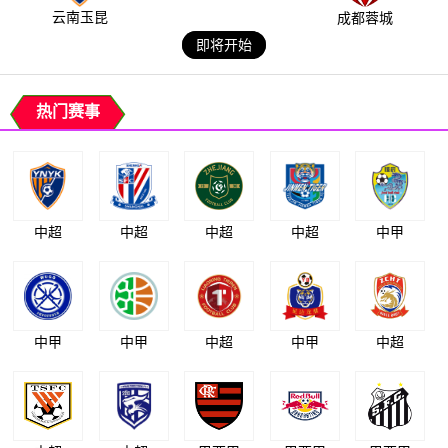
云南玉昆
成都蓉城
即将开始
热门赛事
中超
中超
中超
中超
中甲
中甲
中甲
中超
中甲
中超