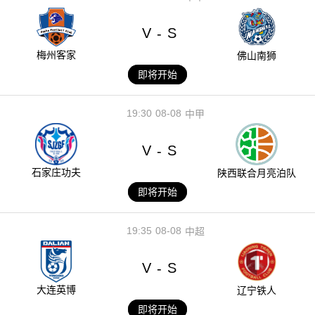
V
S
-
梅州客家
佛山南狮
即将开始
19:30
08-08
中甲
V
S
-
石家庄功夫
陕西联合月亮泊队
即将开始
19:35
08-08
中超
V
S
-
大连英博
辽宁铁人
即将开始