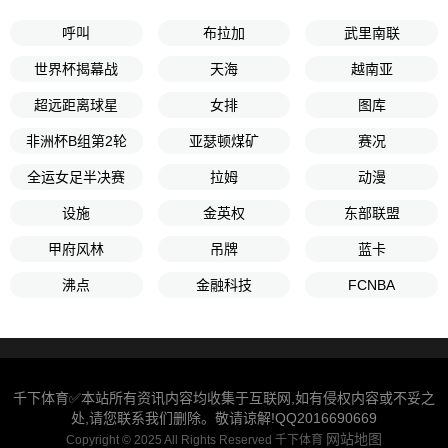
呼叫
布拉加
武里南联
世界杯揭幕战
天海
越南亚
超远距离球星
女排
图库
非洲杯B组第2轮
亚瑟顿煤矿
赛况
全运女足半决赛
拉姆
动漫
设施
金英权
东部联盟
甲府风林
吊牌
蓝卡
沸点
金融科技
FCNBA
千下体育✅本站所有资讯内容均收集于互联网,如有侵权内容或不妥之
处,请您联系我们删除。敬请谅解!QQ2016690669
网站地图
Copyright © 2025 All Rights Reserved 千下体育