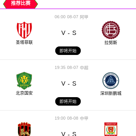
推荐比赛
06:00
08-07
阿甲
V
S
-
圣塔菲联
拉努斯
即将开始
19:35
08-07
中超
V
S
-
北京国安
深圳新鹏城
即将开始
19:00
08-08
中甲
V
S
-