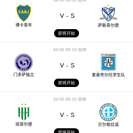
阿甲
V
S
-
博卡青年
萨斯菲尔德
即将开始
04:00
08-10
阿甲
V
S
-
门多萨独立
里奥夸尔托学生队
即将开始
04:00
08-10
阿甲
V
S
-
班菲尔德
贝尔格拉诺
即将开始