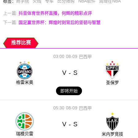
标签
：
商学院
火线
专车
比分限购
NBA软件
周琦在NBA
上一篇:
抖音体育世界杯直播，何辉的精彩点评
下一篇:
国足赢世界杯：辉煌时刻背后的坚韧与智慧
推荐比赛
03:00
08-09
巴西甲
V
S
-
格雷米奥
圣保罗
即将开始
05:30
08-09
巴西甲
V
S
-
瑞模贝雷
米内罗竞技