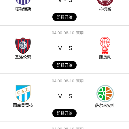
V
S
-
塔勒瑞斯
拉努斯
即将开始
04:00
08-10
阿甲
V
S
-
圣洛伦索
飓风队
即将开始
04:00
08-10
阿甲
V
S
-
图库曼竞技
萨尔米安杜
即将开始
04:00
08-10