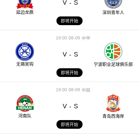
V
S
-
延边龙鼎
深圳青年人
即将开始
19:00
08-09
中甲
V
S
-
无锡吴钩
宁波职业足球俱乐部
即将开始
19:00
08-09
中超
V
S
-
河南队
青岛西海岸
即将开始