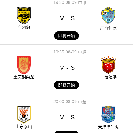
19:30
08-09
中甲
V
S
-
广州豹
广西恒宸
即将开始
19:35
08-09
中超
V
S
-
重庆铜梁龙
上海海港
即将开始
20:00
08-09
中超
V
S
-
山东泰山
天津津门虎