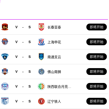
！
V
-
S
即将开始
长春亚泰
V
-
S
即将开始
上海申花
V
-
S
即将开始
南通支云
V
-
S
即将开始
佛山南狮
V
-
S
即将开始
陕西联合月亮泊
队
V
-
S
即将开始
辽宁铁人