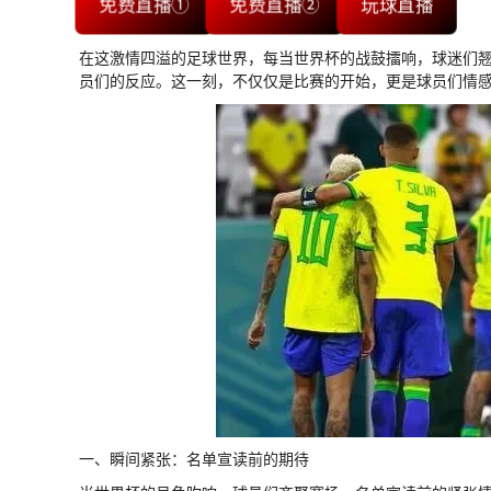
免费直播①
免费直播②
玩球直播
在这激情四溢的足球世界，每当世界杯的战鼓擂响，球迷们
员们的反应。这一刻，不仅仅是比赛的开始，更是球员们情
一、瞬间紧张：名单宣读前的期待