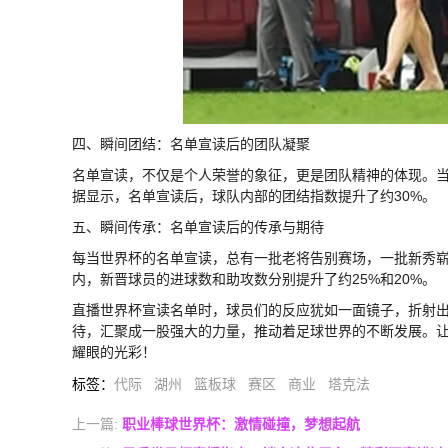
四、瞬间团结：名单宣读后的团队凝聚
名单宣读，不仅是个人荣誉的象征，更是团队精神的体现。当
据显示，名单宣读后，球队内部的团结指数提升了约30%。
五、瞬间传承：名单宣读后的传承与期待
每当世界杯的名单宣读，总有一批老将告别赛场，一批新秀
内，新晋球员的进球数和助攻数分别提升了约25%和20%。
直播世界杯宣读名单时，球员们的反应犹如一面镜子，折射
待，汇聚成一股强大的力量，推动着足球世界的不断发展。
耀眼的光彩！
标签
：
代际
湖州
篮板球
赛区
商业
塔克法
上一篇:
职业棒球世界杯：激情碰撞，梦想起航