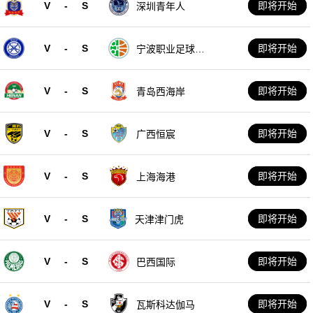
V
-
S
即将开始
深圳青年人
V
-
S
即将开始
宁波职业足球俱
乐部
V
-
S
即将开始
青岛西海岸
V
-
S
即将开始
广西恒宸
V
-
S
即将开始
上海海港
V
-
S
即将开始
天津津门虎
V
-
S
即将开始
巴西国际
V
-
S
即将开始
瓦斯科达伽马