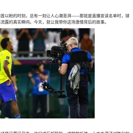
翘首以盼的时刻，总有一刻让人心潮澎湃——那就是直播宣读名单时，球
感流露的真实瞬间。今天，就让我带你这场激情背后的故事。