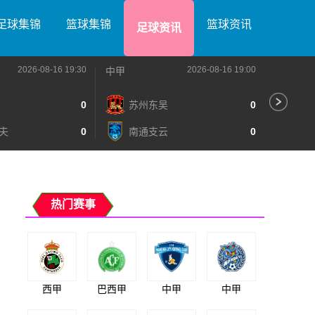
足球集锦
篮球集锦
篮球资讯
足球资讯
2026-08-16 19:30
2026-08-16 19:00
中甲
中甲
0
苏州东吴
0
深
夫
0
南通支云
0
宁
热门赛事
西甲
巴西甲
中甲
中甲