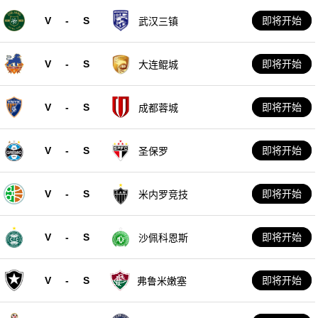
V
-
S
即将开始
武汉三镇
V
-
S
即将开始
大连鲲城
V
-
S
即将开始
成都蓉城
V
-
S
即将开始
圣保罗
V
-
S
即将开始
米内罗竞技
V
-
S
即将开始
沙佩科恩斯
V
-
S
即将开始
弗鲁米嫩塞