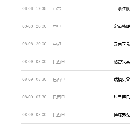
08-08
19:35
中超
浙江队
08-08
20:00
中甲
定南赣联
08-08
20:00
中超
云南玉昆
08-09
03:00
巴西甲
格雷米奥
08-09
05:30
巴西甲
瑞模贝雷
08-09
07:30
巴西甲
科里蒂巴
08-09
08:00
巴西甲
博塔弗戈