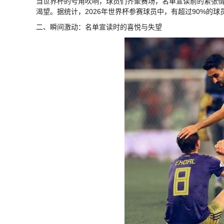
当世界杯的号角吹响，球员们齐聚赛场，名单宣读前的紧张
渴望。据统计，2026年世界杯参赛球员中，有超过90%的
二、瞬间激动：名单宣读时的喜悦与失望