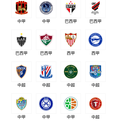
中甲
中甲
巴西甲
巴西甲
巴西甲
巴西甲
西甲
西甲
中超
中超
中超
中超
中甲
中甲
中甲
中超