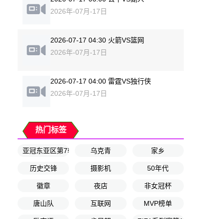
2026年-07月-17日
2026-07-17 04:30 火箭VS篮网
2026年-07月-17日
2026-07-17 04:00 雷霆VS独行侠
2026年-07月-17日
热门标签
亚冠东亚区第7轮
乌克青
家乡
历史交锋
摄影机
50年代
徽章
夜店
非女冠杯
唐山队
互联网
MVP榜单