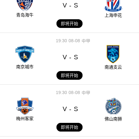
V
S
-
青岛海牛
上海申花
即将开始
19:30
08-08
中甲
V
S
-
南京城市
南通支云
即将开始
19:30
08-08
中甲
V
S
-
梅州客家
佛山南狮
即将开始