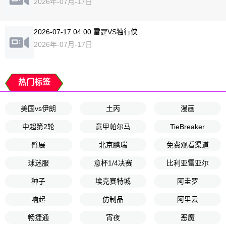
2026年-07月-17日
2026-07-17 04:00 雷霆VS独行侠
2026年-07月-17日
热门标签
美国vs伊朗
土丙
漫画
中超第2轮
意甲帕尔马
TieBreaker
臂展
北京鹏瑞
免费观看渠道
球迷服
意杯1/4决赛
比利亚雷亚尔
种子
埃克赛特城
阿圭罗
响起
仿制品
阿里云
畅捷通
宵夜
恶魔