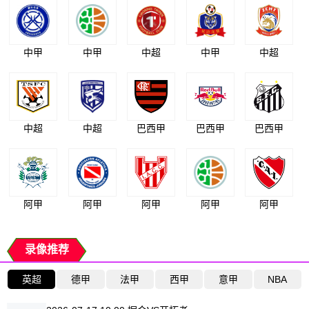
中甲
中甲
中超
中甲
中超
中超
中超
巴西甲
巴西甲
巴西甲
阿甲
阿甲
阿甲
阿甲
阿甲
录像推荐
英超
德甲
法甲
西甲
意甲
NBA