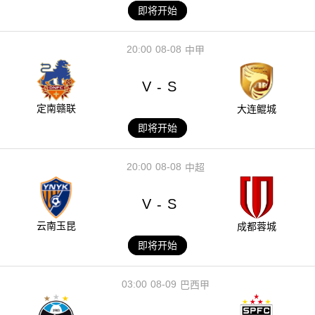
即将开始
20:00
08-08
中甲
V
S
-
定南赣联
大连鲲城
即将开始
20:00
08-08
中超
V
S
-
云南玉昆
成都蓉城
即将开始
03:00
08-09
巴西甲