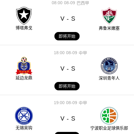
08:00
08-09
巴西甲
V
S
-
博塔弗戈
弗鲁米嫩塞
即将开始
18:00
08-09
中甲
V
S
-
延边龙鼎
深圳青年人
即将开始
19:00
08-09
中甲
V
S
-
无锡吴钩
宁波职业足球俱乐部