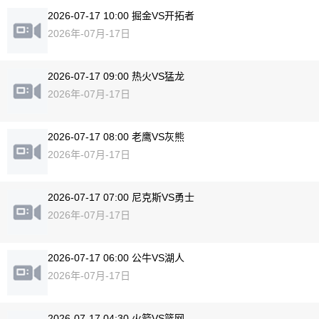
2026-07-17 10:00 掘金VS开拓者
2026年-07月-17日
2026-07-17 09:00 热火VS猛龙
2026年-07月-17日
2026-07-17 08:00 老鹰VS灰熊
2026年-07月-17日
2026-07-17 07:00 尼克斯VS勇士
2026年-07月-17日
2026-07-17 06:00 公牛VS湖人
2026年-07月-17日
2026-07-17 04:30 火箭VS篮网