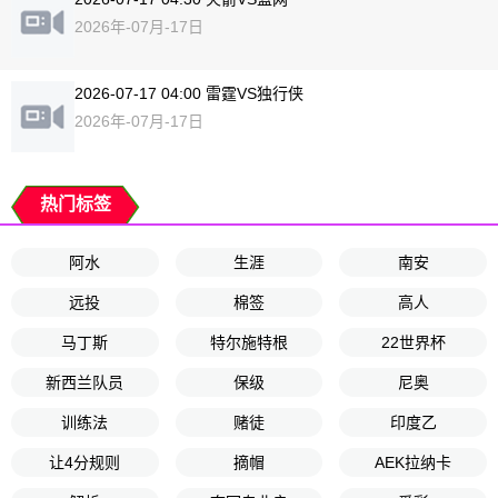
2026年-07月-17日
2026-07-17 04:00 雷霆VS独行侠
2026年-07月-17日
热门标签
阿水
生涯
南安
远投
棉签
高人
马丁斯
特尔施特根
22世界杯
新西兰队员
保级
尼奥
训练法
赌徒
印度乙
让4分规则
摘帽
AEK拉纳卡