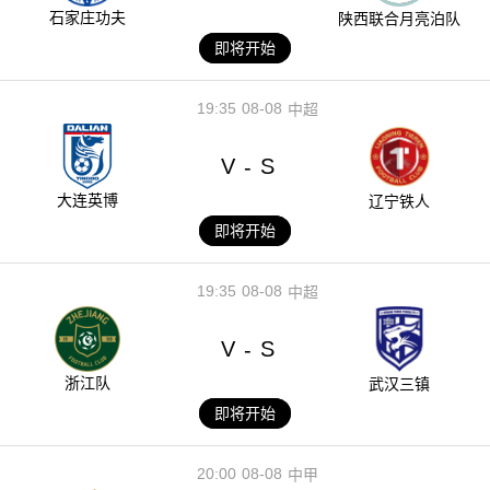
石家庄功夫
陕西联合月亮泊队
即将开始
19:35
08-08
中超
V
S
-
大连英博
辽宁铁人
即将开始
19:35
08-08
中超
V
S
-
浙江队
武汉三镇
即将开始
20:00
08-08
中甲