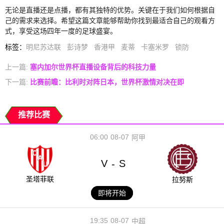
无论是直播还是点播，都有其独特的优势。关键在于我们如何根据自
己的需求来选择。希望这篇文章能够帮助你找到最适合自己的观看方
式，享受这场四年一度的足球盛宴。
标签
：
明尼苏达联
彭诗梦
香港甲
麦蒂
卡塞米罗
锁防
上一篇:
塞内加尔世界杯直播设备背后的科技力量
下一篇:
比赛前瞻：比利时对阵日本，世界杯激情对决在即
推荐比赛
06:00
08-07
阿甲
V
S
-
圣塔菲联
拉努斯
即将开始
19:35
08-07
中超