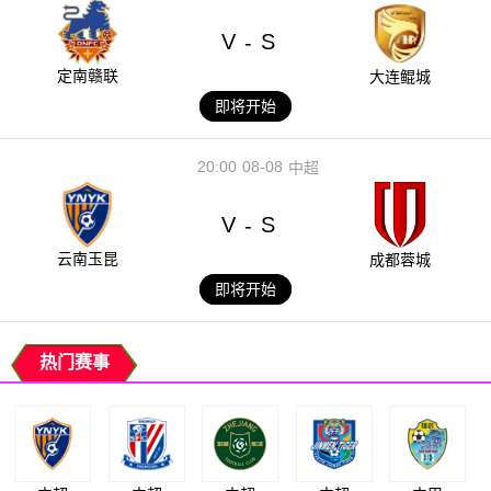
V
S
-
定南赣联
大连鲲城
即将开始
20:00
08-08
中超
V
S
-
云南玉昆
成都蓉城
即将开始
热门赛事