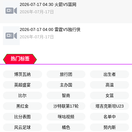
2026-07-17 04:30 火箭VS篮网
2026年-07月-17日
2026-07-17 04:00 雷霆VS独行侠
2026年-07月-17日
热门标签
博茨瓦纳
旅行团
出生者
英超盛宴
主办国
高温
比尔
智商
女篮
黑红金
沙特联第17轮
塔吉克斯坦U23
比分表图
咪咕视频
名单中
风云足球
橘色
努内斯