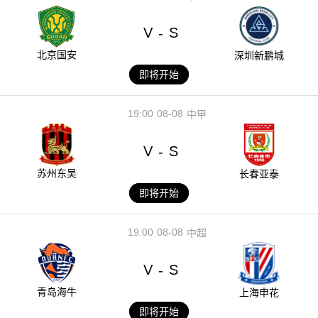
V
S
-
北京国安
深圳新鹏城
即将开始
19:00
08-08
中甲
V
S
-
苏州东吴
长春亚泰
即将开始
19:00
08-08
中超
V
S
-
青岛海牛
上海申花
即将开始