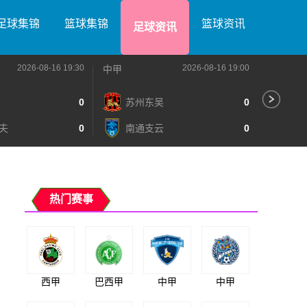
足球集锦
篮球集锦
篮球资讯
足球资讯
2026-08-16 19:30
2026-08-16 19:00
中甲
中甲
0
苏州东吴
0
深
夫
0
南通支云
0
宁
热门赛事
西甲
巴西甲
中甲
中甲