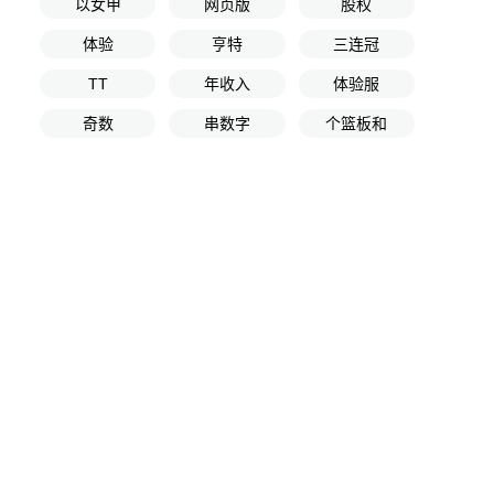
以女甲
网页版
股权
体验
亨特
三连冠
TT
年收入
体验服
奇数
串数字
个篮板和