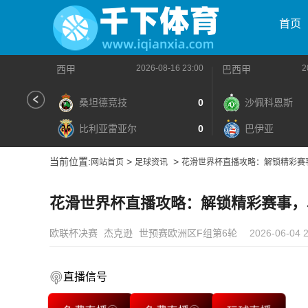
首页
2026-08-16 23:00
2
西甲
巴西甲
桑坦德竞技
0
沙佩科恩斯
比利亚雷亚尔
0
巴伊亚
当前位置:
>
>
网站首页
足球资讯
花滑世界杯直播攻略：解锁精彩赛
花滑世界杯直播攻略：解锁精彩赛事，
欧联杯决赛
杰克逊
世预赛欧洲区F组第6轮
2026-06-04 2
直播信号