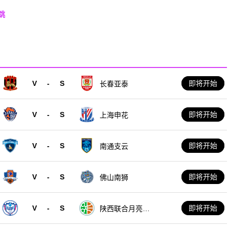
跳
V
-
S
即将开始
长春亚泰
V
-
S
即将开始
上海申花
V
-
S
即将开始
南通支云
V
-
S
即将开始
佛山南狮
V
-
S
即将开始
陕西联合月亮泊
队