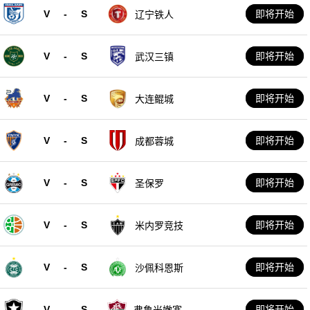
V
-
S
即将开始
辽宁铁人
V
-
S
即将开始
武汉三镇
V
-
S
即将开始
大连鲲城
V
-
S
即将开始
成都蓉城
V
-
S
即将开始
圣保罗
V
-
S
即将开始
米内罗竞技
V
-
S
即将开始
沙佩科恩斯
V
-
S
即将开始
弗鲁米嫩塞