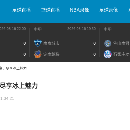
足球直播
篮球直播
NBA录像
足球录像
026-08-16 22:00
2026-08-16 19:30
中甲
中甲
0
南京城市
0
佛山南狮
0
定南赣联
0
石家庄功
事，尽享冰上魅力
尽享冰上魅力
1:34:21