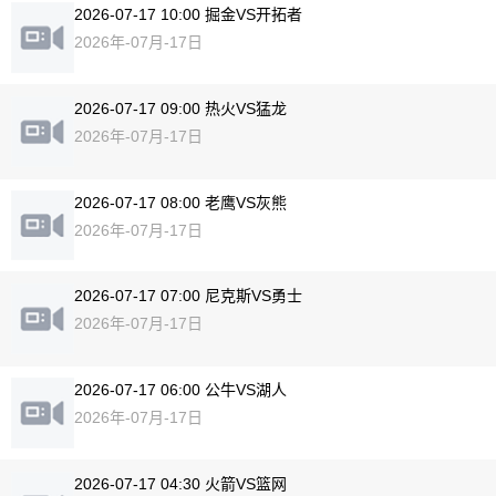
2026-07-17 10:00 掘金VS开拓者
2026年-07月-17日
2026-07-17 09:00 热火VS猛龙
2026年-07月-17日
2026-07-17 08:00 老鹰VS灰熊
2026年-07月-17日
2026-07-17 07:00 尼克斯VS勇士
2026年-07月-17日
2026-07-17 06:00 公牛VS湖人
2026年-07月-17日
2026-07-17 04:30 火箭VS篮网