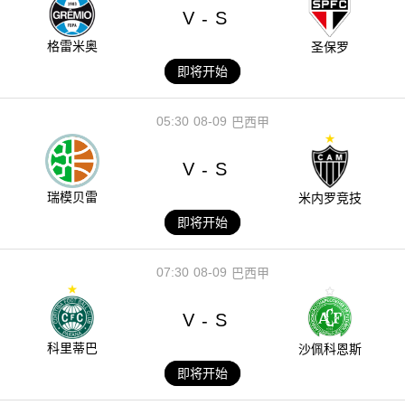
V
S
-
格雷米奥
圣保罗
即将开始
05:30
08-09
巴西甲
V
S
-
瑞模贝雷
米内罗竞技
即将开始
07:30
08-09
巴西甲
V
S
-
科里蒂巴
沙佩科恩斯
即将开始