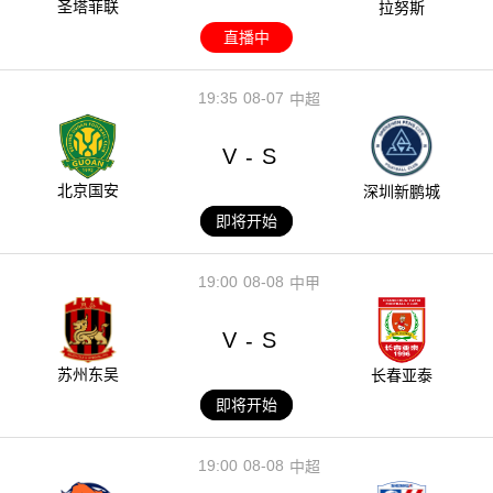
圣塔菲联
拉努斯
直播中
19:35
08-07
中超
V
S
-
北京国安
深圳新鹏城
即将开始
19:00
08-08
中甲
V
S
-
苏州东吴
长春亚泰
即将开始
19:00
08-08
中超