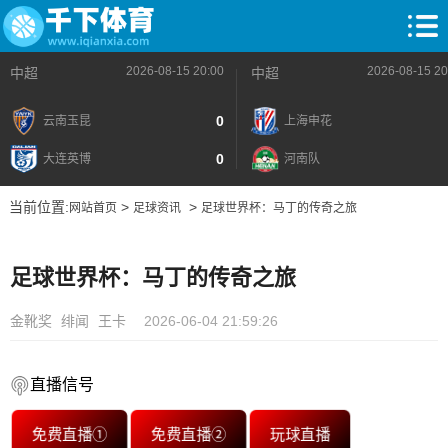
2026-08-15 20:00
2026-08-15 20
中超
中超
0
云南玉昆
上海申花
0
大连英博
河南队
当前位置:
>
>
网站首页
足球资讯
足球世界杯：马丁的传奇之旅
足球世界杯：马丁的传奇之旅
金靴奖
绯闻
王卡
2026-06-04 21:59:26
直播信号
免费直播①
免费直播②
玩球直播