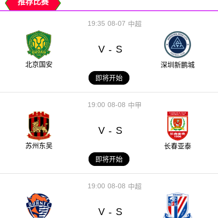
推荐比赛
19:35
08-07
中超
V
S
-
北京国安
深圳新鹏城
即将开始
19:00
08-08
中甲
V
S
-
苏州东吴
长春亚泰
即将开始
19:00
08-08
中超
V
S
-