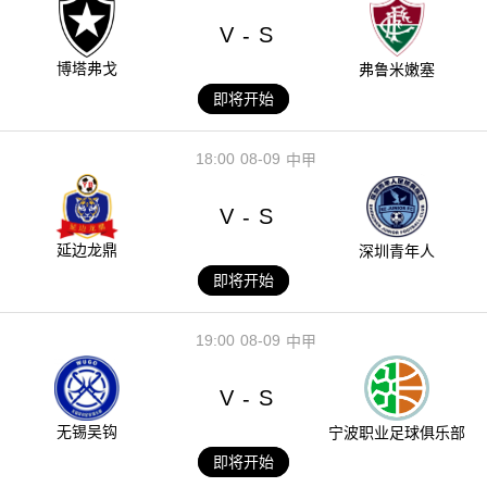
V
S
-
博塔弗戈
弗鲁米嫩塞
即将开始
18:00
08-09
中甲
V
S
-
延边龙鼎
深圳青年人
即将开始
19:00
08-09
中甲
V
S
-
无锡吴钩
宁波职业足球俱乐部
即将开始