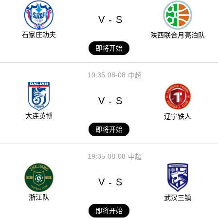
V
S
-
石家庄功夫
陕西联合月亮泊队
即将开始
19:35
08-08
中超
V
S
-
大连英博
辽宁铁人
即将开始
19:35
08-08
中超
V
S
-
浙江队
武汉三镇
即将开始