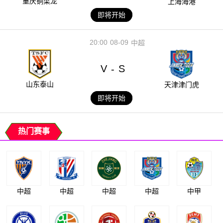
重庆铜梁龙
上海海港
即将开始
20:00
08-09
中超
V
S
-
山东泰山
天津津门虎
即将开始
热门赛事
中超
中超
中超
中超
中甲