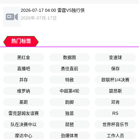
2026-07-17 04:00 雷霆VS独行侠
2026年-07月-17日
热门标签
黑红金
数据图
变速球
直播吧
勇往直前
保存
并存
特赦
欧联杯1/4决赛
维罗纳
中超第4轮
碧昂斯
差距
韵脚
邓肯
雷克瑟姆友谊赛
独苗
RS
队在决赛中以
琵琶
世界杯音乐节
摩达中心
劲爆体育
工作人员