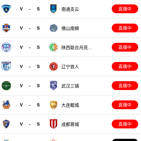
V
-
S
直播中
南通支云
V
-
S
直播中
佛山南狮
V
-
S
直播中
陕西联合月亮泊
队
V
-
S
直播中
辽宁铁人
V
-
S
直播中
武汉三镇
V
-
S
直播中
大连鲲城
V
-
S
直播中
成都蓉城