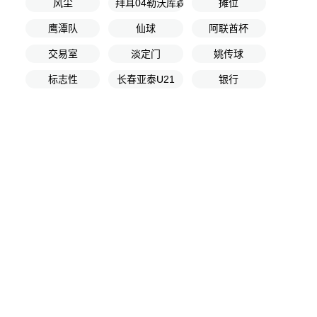
风尘
拜耳04勒沃库森U17
摊位
鹰潭队
仙球
阿联酋杯
交易室
淡定门
姚传球
标志性
长春亚泰U21
银行