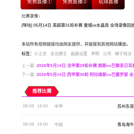
免费直播①
免费直播②
玩球直播
比赛录像↓
[咪咕] 05月14日 英超第31轮补赛 曼城vs水晶宫 全场录像回
本站所有视频链接均由网友提供，并链接到其他网站播放。
标签
：
小土豆
全北狮王
画面设置
李明
公司
帽子戏法
上一篇:
2026年5月14日 法甲第29轮补赛 朗斯vs巴黎圣日
下一篇:
2026年5月14日 西甲第36轮 阿拉维斯vs巴塞罗那 
推荐比赛
08-08
19:00
中甲
苏州东吴
08-08
19:00
中超
青岛海牛