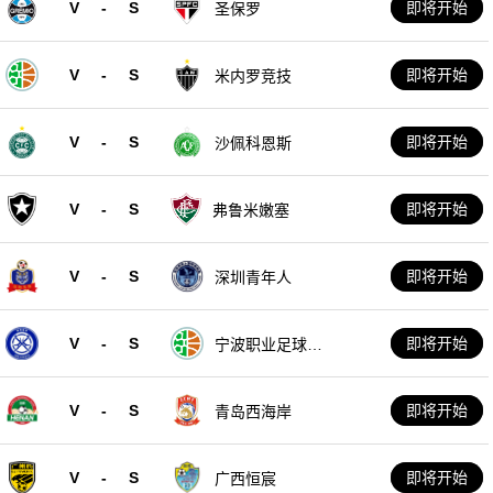
V
-
S
即将开始
圣保罗
V
-
S
即将开始
米内罗竞技
V
-
S
即将开始
沙佩科恩斯
V
-
S
即将开始
弗鲁米嫩塞
V
-
S
即将开始
深圳青年人
V
-
S
即将开始
宁波职业足球俱
乐部
V
-
S
即将开始
青岛西海岸
V
-
S
即将开始
广西恒宸