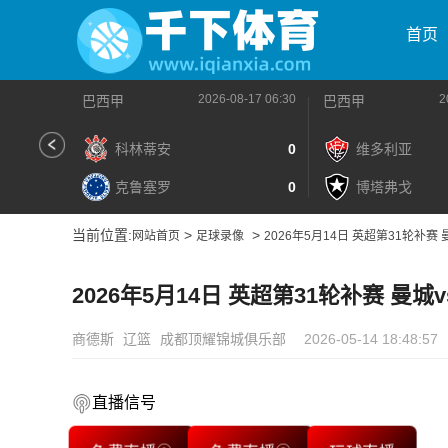
首页
2026-08-17 06:30
2
巴西甲
巴西甲
科林蒂安
0
维多利亚
克鲁塞罗
0
博塔弗戈
当前位置:
>
>
网站首页
足球录像
2026年5月14日 英超第31轮补赛
2026年5月14日 英超第31轮补赛 曼
商德斯
辽篮
成都顶耀锦城俱乐部
2026-05-14 18:48:57
直播信号