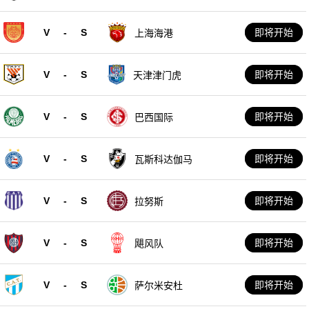
V
-
S
即将开始
上海海港
V
-
S
即将开始
天津津门虎
V
-
S
即将开始
巴西国际
V
-
S
即将开始
瓦斯科达伽马
V
-
S
即将开始
拉努斯
V
-
S
即将开始
飓风队
V
-
S
即将开始
萨尔米安杜