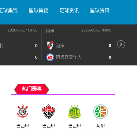
足球集锦
篮球集锦
足球资讯
篮球资讯
2026-08-17 04:00
2026-08-17 04:00
阿甲
阿甲
杜
0
河床
0
普
0
阿根廷青年人
0
博
热门赛事
巴西甲
巴西甲
巴西甲
阿甲