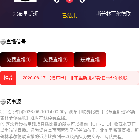
北布里斯班
斯普林菲尔德联
已结束
直播信号
2026-08-17 【澳布甲】 北布里斯班VS斯普林菲尔德联
免费直播①
免费直播②
玩球直播
2026-08-17 【澳布甲】 北布里斯班VS斯普林菲尔德联
推荐
2026-08-17 【澳布甲】 北布里斯班VS斯普林菲尔德联
2026-08-17 【澳布甲】 北布里斯班VS斯普林菲尔德联
2026-08-17 【澳布甲】 北布里斯班VS斯普林菲尔德联
赛事源
2026-08-17 【澳布甲】 北布里斯班VS斯普林菲尔德联
2026-08-17 【澳布甲】 北布里斯班VS斯普林菲尔德联
①.北京时间2026-06-10 14:00:00，澳布甲联赛比赛【北布里斯班VS斯
普林菲尔德联】准时在线免费直播。
2026-08-17 【澳布甲】 北布里斯班VS斯普林菲尔德联
2026-08-17 【澳布甲】 北布里斯班VS斯普林菲尔德联
②.喜欢看澳布甲现场直播比赛的朋友可以提前【CTRL+D】收藏本页面
以免错过直播。还为您在本页面索引了相关澳布甲、北布里斯班直播、斯
2026-08-17 【澳布甲】 北布里斯班VS斯普林菲尔德联
2026-08-17 【澳布甲】 北布里斯班VS斯普林菲尔德联
普林菲尔德联直播的近期比赛列表以及两队历史交锋、两队赛程。