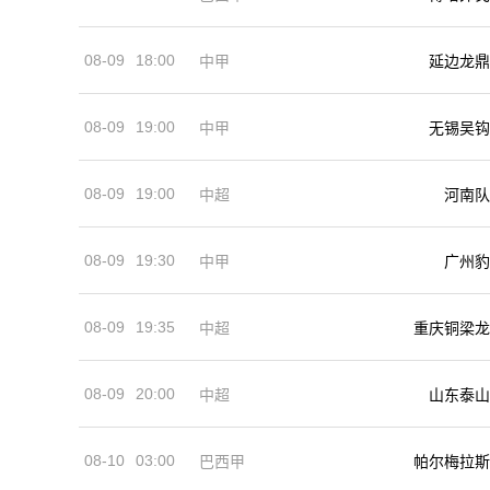
08-09
18:00
中甲
延边龙鼎
08-09
19:00
中甲
无锡吴钩
08-09
19:00
河南队
中超
08-09
19:30
中甲
广州豹
08-09
19:35
中超
重庆铜梁龙
08-09
20:00
中超
山东泰山
08-10
03:00
巴西甲
帕尔梅拉斯