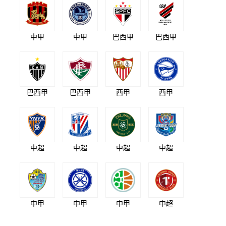
中甲
中甲
巴西甲
巴西甲
巴西甲
巴西甲
西甲
西甲
中超
中超
中超
中超
中甲
中甲
中甲
中超