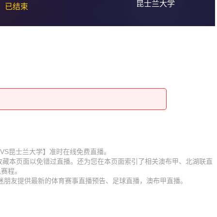
昆士兰大学
已结束
【北湖联VS昆士兰大学】准时在线免费直播。
】收藏本页面以免错过直播。还为您在本页面索引了相关澳布甲、北湖联直
队赛程。
球迷朋友提供最新的体育赛事直播预告、足球直播，澳布甲直播。