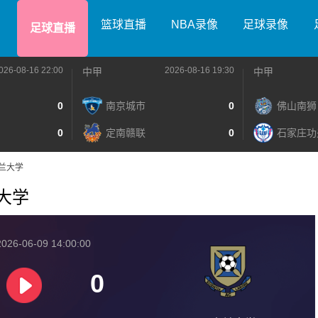
篮球直播
NBA录像
足球录像
足球直播
026-08-16 22:00
2026-08-16 19:30
中甲
中甲
0
南京城市
0
佛山南狮
0
定南赣联
0
石家庄功
昆士兰大学
兰大学
026-06-09 14:00:00
0