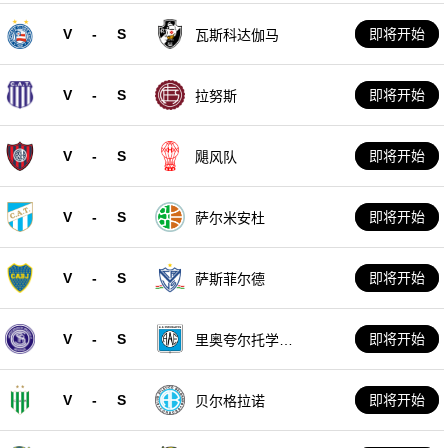
V
-
S
即将开始
瓦斯科达伽马
V
-
S
即将开始
拉努斯
V
-
S
即将开始
飓风队
V
-
S
即将开始
萨尔米安杜
V
-
S
即将开始
萨斯菲尔德
V
-
S
即将开始
里奥夸尔托学生
队
V
-
S
即将开始
贝尔格拉诺