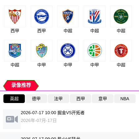
西甲
西甲
中超
中超
中超
中超
中甲
中甲
中甲
中超
录像推荐
英超
德甲
法甲
西甲
意甲
NBA
2026-07-17 10:00 掘金VS开拓者
2026年-07月-17日