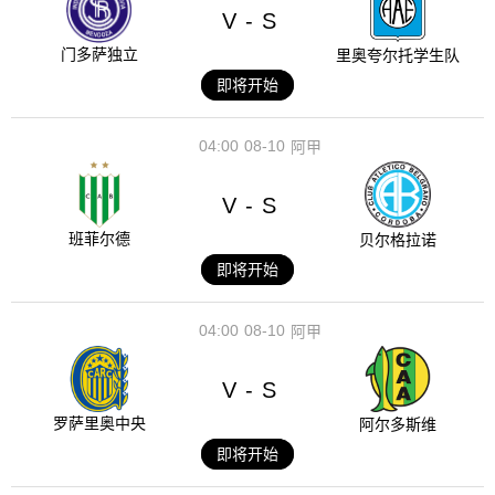
V
S
-
门多萨独立
里奥夸尔托学生队
即将开始
04:00
08-10
阿甲
V
S
-
班菲尔德
贝尔格拉诺
即将开始
04:00
08-10
阿甲
V
S
-
罗萨里奥中央
阿尔多斯维
即将开始