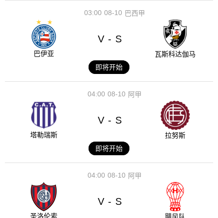
03:00
08-10
巴西甲
V
S
-
巴伊亚
瓦斯科达伽马
即将开始
04:00
08-10
阿甲
V
S
-
塔勒瑞斯
拉努斯
即将开始
04:00
08-10
阿甲
V
S
-
圣洛伦索
飓风队