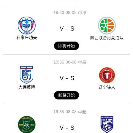
19:30
08-08
中甲
V
S
-
石家庄功夫
陕西联合月亮泊队
即将开始
19:35
08-08
中超
V
S
-
大连英博
辽宁铁人
即将开始
19:35
08-08
中超
V
S
-