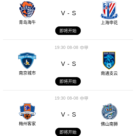
V
S
-
青岛海牛
上海申花
即将开始
19:30
08-08
中甲
V
S
-
南京城市
南通支云
即将开始
19:30
08-08
中甲
V
S
-
梅州客家
佛山南狮
即将开始