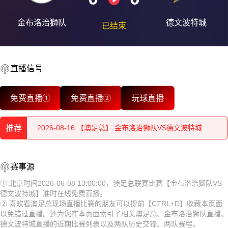
金布洛治獅队
德文波特城
已结束
2026-08-16 【澳足总】 金布洛治獅队VS德文波特城
直播信号
2026-08-16 【澳足总】 金布洛治獅队VS德文波特城
免费直播①
免费直播②
玩球直播
2026-08-16 【澳足总】 金布洛治獅队VS德文波特城
推荐
2026-08-16 【澳足总】 金布洛治獅队VS德文波特城
2026-08-16 【澳足总】 金布洛治獅队VS德文波特城
2026-08-16 【澳足总】 金布洛治獅队VS德文波特城
赛事源
2026-08-16 【澳足总】 金布洛治獅队VS德文波特城
2026-08-16 【澳足总】 金布洛治獅队VS德文波特城
①.北京时间2026-06-08 13:00:00，澳足总联赛比赛【金布洛治獅队VS
德文波特城】准时在线免费直播。
2026-08-16 【澳足总】 金布洛治獅队VS德文波特城
2026-08-16 【澳足总】 金布洛治獅队VS德文波特城
②.喜欢看澳足总现场直播比赛的朋友可以提前【CTRL+D】收藏本页面
以免错过直播。还为您在本页面索引了相关澳足总、金布洛治獅队直播、
2026-08-16 【澳足总】 金布洛治獅队VS德文波特城
2026-08-16 【澳足总】 金布洛治獅队VS德文波特城
德文波特城直播的近期比赛列表以及两队历史交锋、两队赛程。