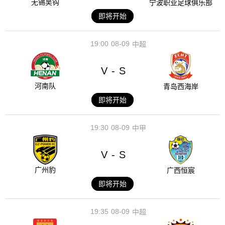
无锡吴钩
宁波职业足球俱乐部
即将开始
19:00
08-09
中超
V
S
-
河南队
青岛西海岸
即将开始
19:30
08-09
中甲
V
S
-
广州豹
广西恒宸
即将开始
19:35
08-09
中超