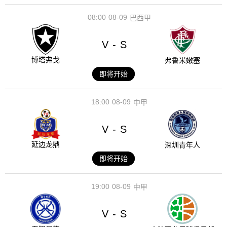
08:00
08-09
巴西甲
V
S
-
博塔弗戈
弗鲁米嫩塞
即将开始
18:00
08-09
中甲
V
S
-
延边龙鼎
深圳青年人
即将开始
19:00
08-09
中甲
V
S
-