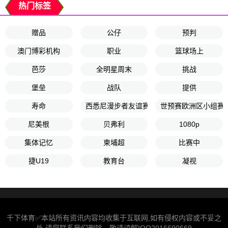
热门标签
赠品
公仔
预判
澳门博彩机构
职业
篮球场上
芭莎
全明星周末
挑战
堡垒
战队
提供
寿命
西悉尼漫步者友谊赛
世预赛欧洲区小组赛A
尼美根
贝弗利
1080p
集体记忆
柬埔超
比赛中
捷U19
教育台
凝视
千下体育✅本站所有资讯内容均收集于互联网,如有侵权内容或不妥之