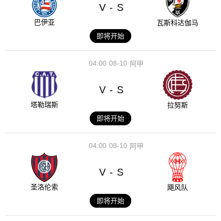
V
S
-
巴伊亚
瓦斯科达伽马
即将开始
04:00
08-10
阿甲
V
S
-
塔勒瑞斯
拉努斯
即将开始
04:00
08-10
阿甲
V
S
-
圣洛伦索
飓风队
即将开始