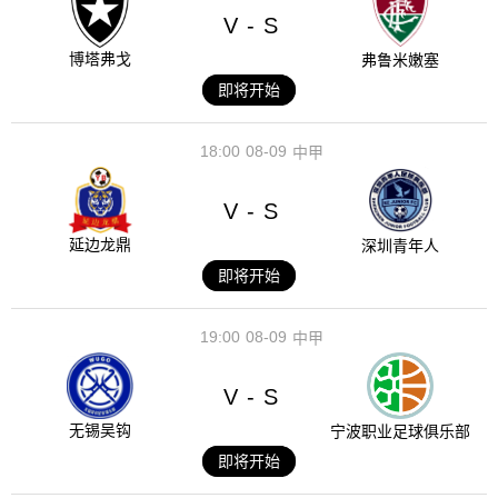
V
S
-
博塔弗戈
弗鲁米嫩塞
即将开始
18:00
08-09
中甲
V
S
-
延边龙鼎
深圳青年人
即将开始
19:00
08-09
中甲
V
S
-
无锡吴钩
宁波职业足球俱乐部
即将开始