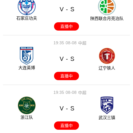
V
S
-
石家庄功夫
陕西联合月亮泊队
直播中
19:35
08-08
中超
V
S
-
大连英博
辽宁铁人
直播中
19:35
08-08
中超
V
S
-
浙江队
武汉三镇
直播中