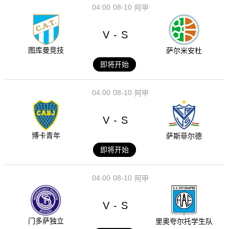
04:00
08-10
阿甲
V
S
-
图库曼竞技
萨尔米安杜
即将开始
04:00
08-10
阿甲
V
S
-
博卡青年
萨斯菲尔德
即将开始
04:00
08-10
阿甲
V
S
-
门多萨独立
里奥夸尔托学生队