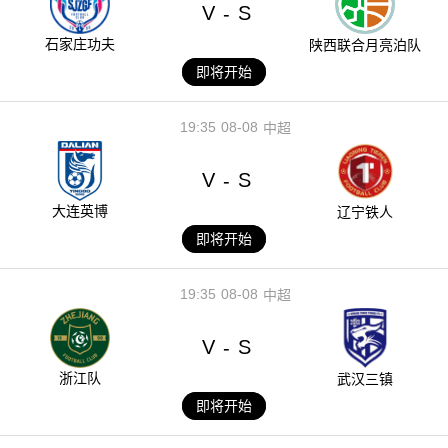
V
S
-
石家庄功夫
陕西联合月亮泊队
即将开始
19:35
08-08
中超
V
S
-
大连英博
辽宁铁人
即将开始
19:35
08-08
中超
V
S
-
浙江队
武汉三镇
即将开始