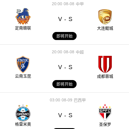
20:00
08-08
中甲
V
S
-
定南赣联
大连鲲城
即将开始
20:00
08-08
中超
V
S
-
云南玉昆
成都蓉城
即将开始
03:00
08-09
巴西甲
V
S
-
格雷米奥
圣保罗