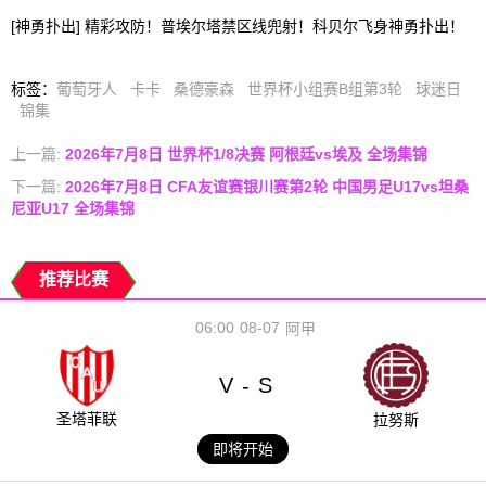
[神勇扑出] 精彩攻防！普埃尔塔禁区线兜射！科贝尔飞身神勇扑出！
标签
：
葡萄牙人
卡卡
桑德豪森
世界杯小组赛B组第3轮
球迷日
锦集
上一篇:
2026年7月8日 世界杯1/8决赛 阿根廷vs埃及 全场集锦
下一篇:
2026年7月8日 CFA友谊赛银川赛第2轮 中国男足U17vs坦桑
尼亚U17 全场集锦
推荐比赛
06:00
08-07
阿甲
V
S
-
圣塔菲联
拉努斯
即将开始