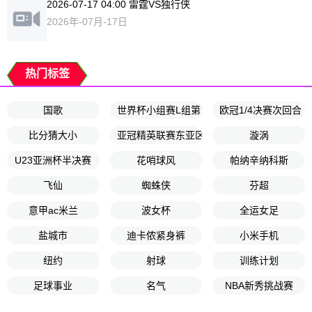
2026-07-17 04:00 雷霆VS独行侠
2026年-07月-17日
热门标签
国歌
世界杯小组赛L组第1轮
欧冠1/4决赛次回合
比分猜大小
亚冠精英联赛东亚区第8轮
漩涡
U23亚洲杯半决赛
花哨球风
帕纳辛纳科斯
飞仙
蜘蛛侠
芬超
意甲ac米兰
波女杯
全运女足
盐城市
迪卡侬紧身裤
小米手机
纽约
射球
训练计划
足球事业
名气
NBA新秀挑战赛