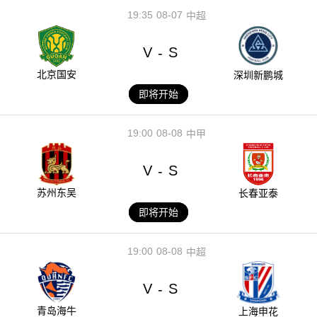
19:35
08-07
中超
V
S
-
北京国安
深圳新鹏城
即将开始
19:00
08-08
中甲
V
S
-
苏州东吴
长春亚泰
即将开始
19:00
08-08
中超
V
S
-
青岛海牛
上海申花