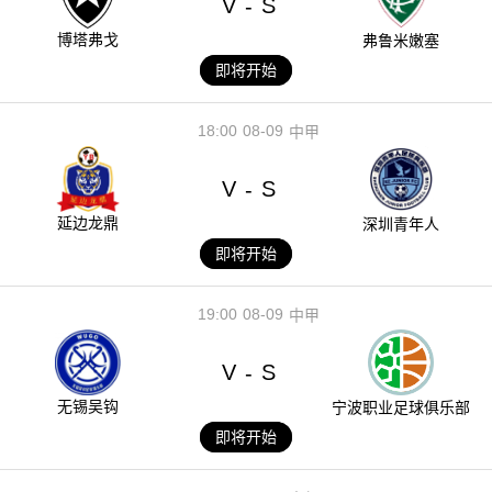
V
S
-
博塔弗戈
弗鲁米嫩塞
即将开始
18:00
08-09
中甲
V
S
-
延边龙鼎
深圳青年人
即将开始
19:00
08-09
中甲
V
S
-
无锡吴钩
宁波职业足球俱乐部
即将开始