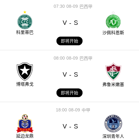
07:30
08-09
巴西甲
V
S
-
科里蒂巴
沙佩科恩斯
即将开始
08:00
08-09
巴西甲
V
S
-
博塔弗戈
弗鲁米嫩塞
即将开始
18:00
08-09
中甲
V
S
-
延边龙鼎
深圳青年人