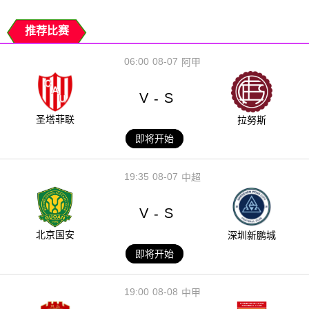
推荐比赛
06:00
08-07
阿甲
V
S
-
圣塔菲联
拉努斯
即将开始
19:35
08-07
中超
V
S
-
北京国安
深圳新鹏城
即将开始
19:00
08-08
中甲