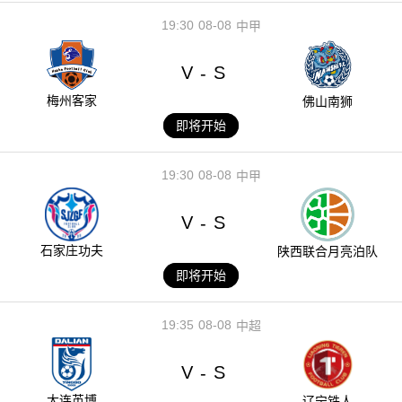
19:30
08-08
中甲
V
S
-
梅州客家
佛山南狮
即将开始
19:30
08-08
中甲
V
S
-
石家庄功夫
陕西联合月亮泊队
即将开始
19:35
08-08
中超
V
S
-
大连英博
辽宁铁人