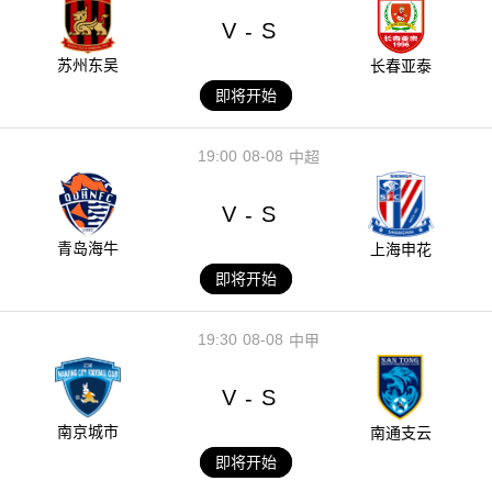
V
S
-
苏州东吴
长春亚泰
即将开始
19:00
08-08
中超
V
S
-
青岛海牛
上海申花
即将开始
19:30
08-08
中甲
V
S
-
南京城市
南通支云
即将开始