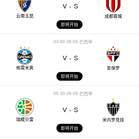
V
S
-
云南玉昆
成都蓉城
即将开始
03:00
08-09
巴西甲
V
S
-
格雷米奥
圣保罗
即将开始
05:30
08-09
巴西甲
V
S
-
瑞模贝雷
米内罗竞技
即将开始