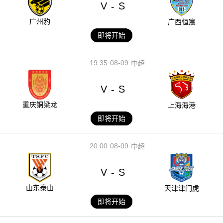
V
S
-
广州豹
广西恒宸
即将开始
19:35
08-09
中超
V
S
-
重庆铜梁龙
上海海港
即将开始
20:00
08-09
中超
V
S
-
山东泰山
天津津门虎
即将开始