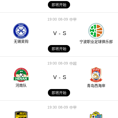
即将开始
19:00
08-09
中甲
V
S
-
无锡吴钩
宁波职业足球俱乐部
即将开始
19:00
08-09
中超
V
S
-
河南队
青岛西海岸
即将开始
19:30
08-09
中甲