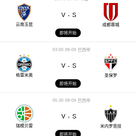
V
S
-
云南玉昆
成都蓉城
即将开始
03:00
08-09
巴西甲
V
S
-
格雷米奥
圣保罗
即将开始
05:30
08-09
巴西甲
V
S
-
瑞模贝雷
米内罗竞技
即将开始