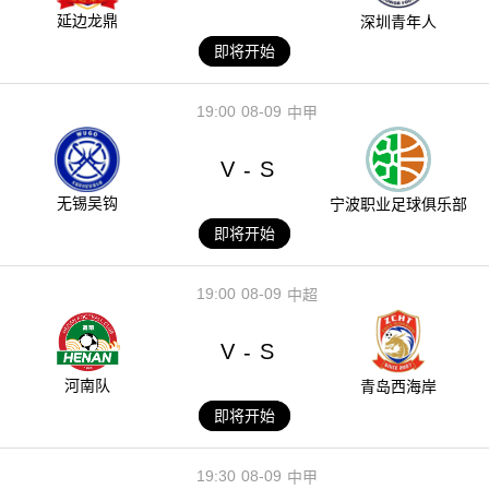
延边龙鼎
深圳青年人
即将开始
19:00
08-09
中甲
V
S
-
无锡吴钩
宁波职业足球俱乐部
即将开始
19:00
08-09
中超
V
S
-
河南队
青岛西海岸
即将开始
19:30
08-09
中甲