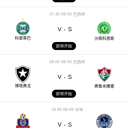
07:30
08-09
巴西甲
V
S
-
科里蒂巴
沙佩科恩斯
即将开始
08:00
08-09
巴西甲
V
S
-
博塔弗戈
弗鲁米嫩塞
即将开始
18:00
08-09
中甲
V
S
-