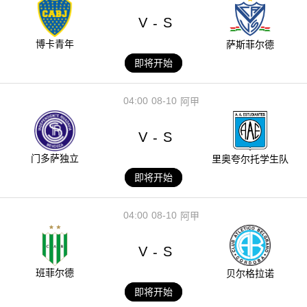
V
S
-
博卡青年
萨斯菲尔德
即将开始
04:00
08-10
阿甲
V
S
-
门多萨独立
里奥夸尔托学生队
即将开始
04:00
08-10
阿甲
V
S
-
班菲尔德
贝尔格拉诺
即将开始