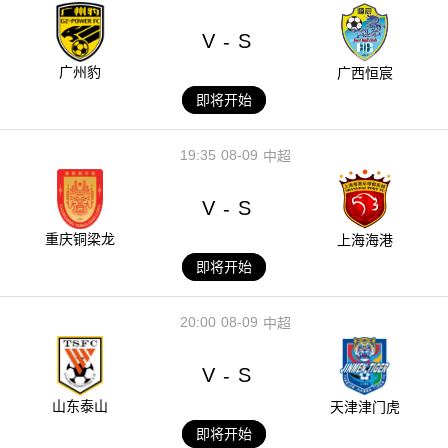
V
S
-
广州豹
广西恒宸
即将开始
19:35
08-09
中超
V
S
-
重庆铜梁龙
上海海港
即将开始
20:00
08-09
中超
V
S
-
山东泰山
天津津门虎
即将开始