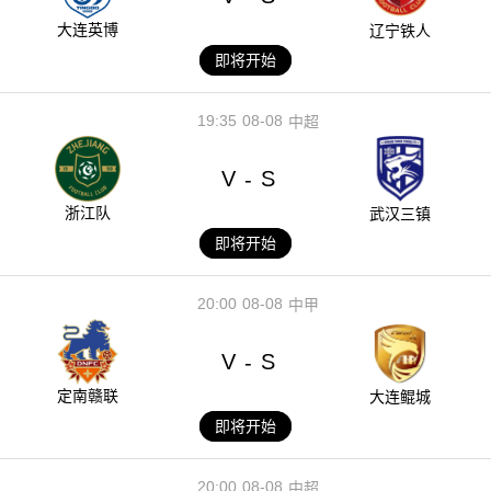
大连英博
辽宁铁人
即将开始
19:35
08-08
中超
V
S
-
浙江队
武汉三镇
即将开始
20:00
08-08
中甲
V
S
-
定南赣联
大连鲲城
即将开始
20:00
08-08
中超