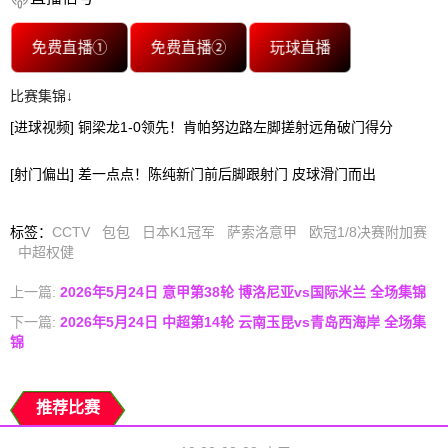
免费直播①
免费直播②
玩球直播
比赛集锦↓
[进球视频] 铜梁龙1-0领先！肯帕努边路左脚搓射远角破门得分
[射门偏出] 差一点点！陈纯新门前后脚跟射门 皮球滑门而出
标签
：
CCTV
包包
日本K1冠军
萨索洛意甲
欧冠1/8决赛附加赛
中超权健
上一篇:
2026年5月24日 意甲第38轮 博洛尼亚vs国际米兰 全场集锦
下一篇:
2026年5月24日 中超第14轮 云南玉昆vs青岛西海岸 全场集
锦
推荐比赛