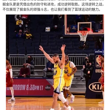
掘金队更是凭借出色的防守和进攻，成功逆转取胜。这场逆转之战，
不仅展现了掘金队的顽强斗志，也让我们看到了篮球运动的魅力。