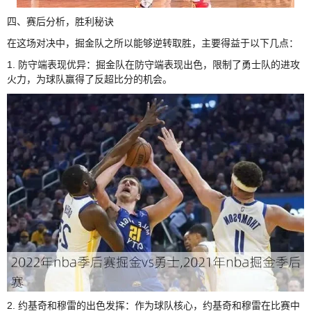
四、赛后分析，胜利秘诀
在这场对决中，掘金队之所以能够逆转取胜，主要得益于以下几点：
1. 防守端表现优异：掘金队在防守端表现出色，限制了勇士队的进攻
火力，为球队赢得了反超比分的机会。
2. 约基奇和穆雷的出色发挥：作为球队核心，约基奇和穆雷在比赛中