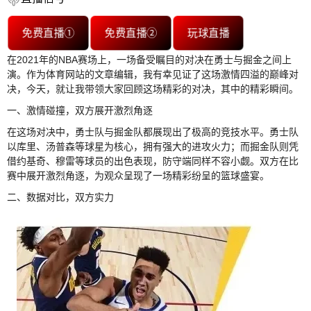
免费直播①
免费直播②
玩球直播
在2021年的NBA赛场上，一场备受瞩目的对决在勇士与掘金之间上
演。作为体育网站的文章编辑，我有幸见证了这场激情四溢的巅峰对
决，今天，就让我带领大家回顾这场精彩的对决，其中的精彩瞬间。
一、激情碰撞，双方展开激烈角逐
在这场对决中，勇士队与掘金队都展现出了极高的竞技水平。勇士队
以库里、汤普森等球星为核心，拥有强大的进攻火力；而掘金队则凭
借约基奇、穆雷等球员的出色表现，防守端同样不容小觑。双方在比
赛中展开激烈角逐，为观众呈现了一场精彩纷呈的篮球盛宴。
二、数据对比，双方实力