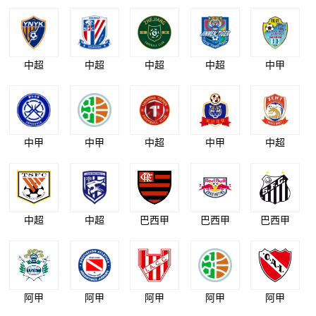
中超
中超
中超
中超
中甲
中甲
中甲
中超
中甲
中超
中超
中超
巴西甲
巴西甲
巴西甲
阿甲
阿甲
阿甲
阿甲
阿甲