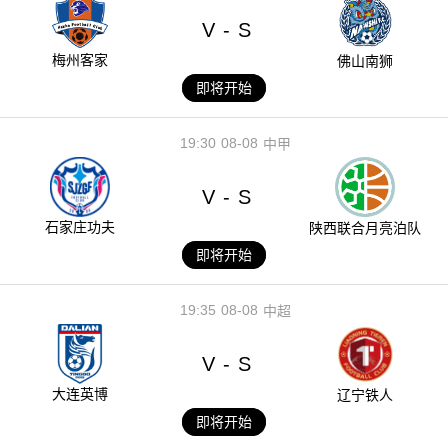
V
S
-
梅州客家
佛山南狮
即将开始
19:30
08-08
中甲
V
S
-
石家庄功夫
陕西联合月亮泊队
即将开始
19:35
08-08
中超
V
S
-
大连英博
辽宁铁人
即将开始