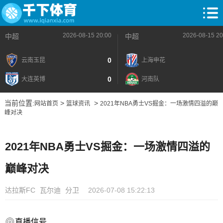
2026-08-15 20:00
2026-08-15 20
中超
中超
0
云南玉昆
上海申花
0
大连英博
河南队
当前位置:
>
>
网站首页
篮球资讯
2021年NBA勇士VS掘金：一场激情四溢的巅
峰对决
2021年NBA勇士VS掘金：一场激情四溢的
巅峰对决
达拉斯FC
瓦尔迪
分卫
2026-07-08 15:22:13
直播信号