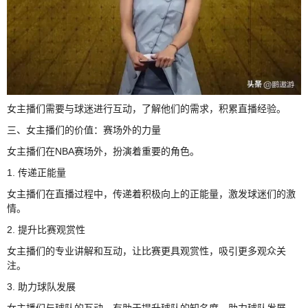
女主播们需要与球迷进行互动，了解他们的需求，积累直播经验。
三、女主播们的价值：赛场外的力量
女主播们在NBA赛场外，扮演着重要的角色。
1. 传递正能量
女主播们在直播过程中，传递着积极向上的正能量，激发球迷们的激
情。
2. 提升比赛观赏性
女主播们的专业讲解和互动，让比赛更具观赏性，吸引更多观众关
注。
3. 助力球队发展