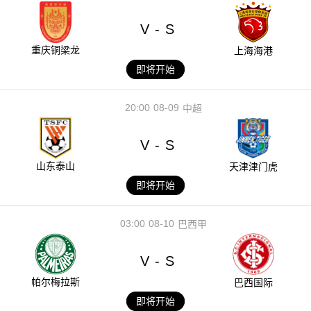
V
S
-
重庆铜梁龙
上海海港
即将开始
20:00
08-09
中超
V
S
-
山东泰山
天津津门虎
即将开始
03:00
08-10
巴西甲
V
S
-
帕尔梅拉斯
巴西国际
即将开始