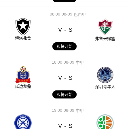
08:00
08-09
巴西甲
V
S
-
博塔弗戈
弗鲁米嫩塞
即将开始
18:00
08-09
中甲
V
S
-
延边龙鼎
深圳青年人
即将开始
19:00
08-09
中甲
V
S
-