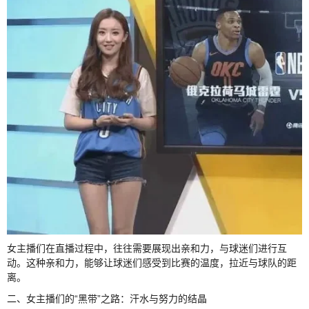
女主播们在直播过程中，往往需要展现出亲和力，与球迷们进行互
动。这种亲和力，能够让球迷们感受到比赛的温度，拉近与球队的距
离。
二、女主播们的“黑带”之路：汗水与努力的结晶