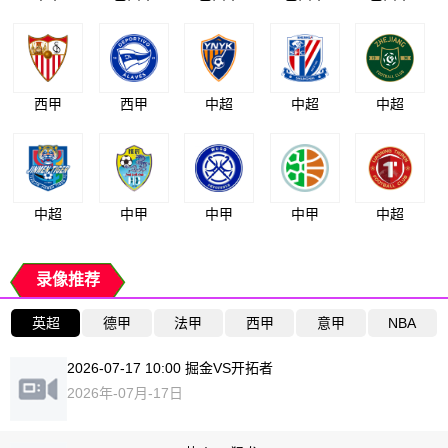
西甲
西甲
中超
中超
中超
中超
中甲
中甲
中甲
中超
录像推荐
英超
德甲
法甲
西甲
意甲
NBA
2026-07-17 10:00 掘金VS开拓者
2026年-07月-17日