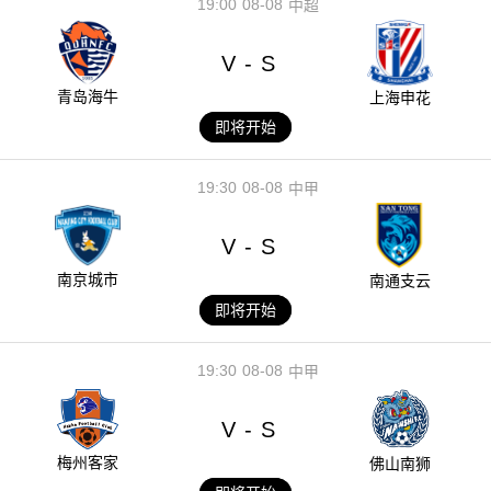
19:00
08-08
中超
V
S
-
青岛海牛
上海申花
即将开始
19:30
08-08
中甲
V
S
-
南京城市
南通支云
即将开始
19:30
08-08
中甲
V
S
-
梅州客家
佛山南狮