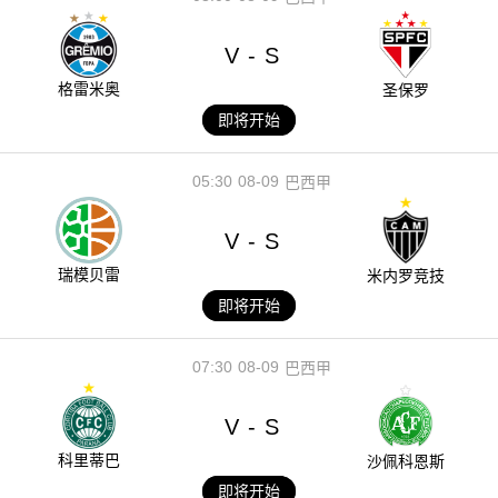
V
S
-
格雷米奥
圣保罗
即将开始
05:30
08-09
巴西甲
V
S
-
瑞模贝雷
米内罗竞技
即将开始
07:30
08-09
巴西甲
V
S
-
科里蒂巴
沙佩科恩斯
即将开始