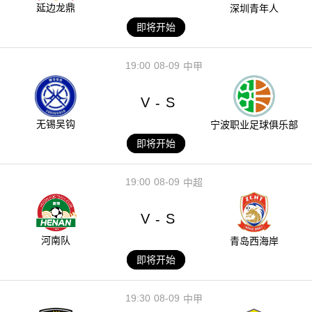
延边龙鼎
深圳青年人
即将开始
19:00
08-09
中甲
V
S
-
无锡吴钩
宁波职业足球俱乐部
即将开始
19:00
08-09
中超
V
S
-
河南队
青岛西海岸
即将开始
19:30
08-09
中甲