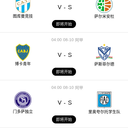
V
S
-
图库曼竞技
萨尔米安杜
即将开始
04:00
08-10
阿甲
V
S
-
博卡青年
萨斯菲尔德
即将开始
04:00
08-10
阿甲
V
S
-
门多萨独立
里奥夸尔托学生队
即将开始