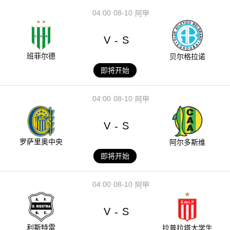
04:00
08-10
阿甲
V
S
-
班菲尔德
贝尔格拉诺
即将开始
04:00
08-10
阿甲
V
S
-
罗萨里奥中央
阿尔多斯维
即将开始
04:00
08-10
阿甲
V
S
-
利斯特雷
拉普拉塔大学生