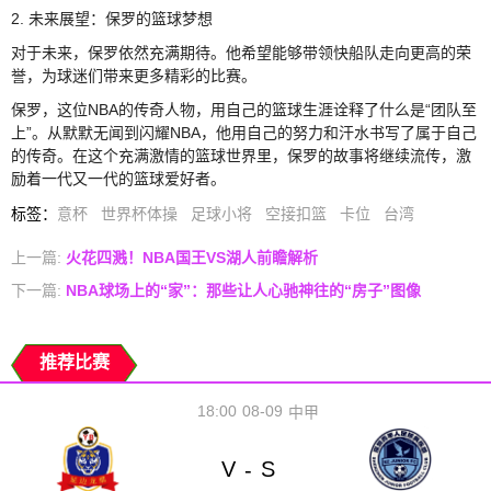
2. 未来展望：保罗的篮球梦想
对于未来，保罗依然充满期待。他希望能够带领快船队走向更高的荣
誉，为球迷们带来更多精彩的比赛。
保罗，这位NBA的传奇人物，用自己的篮球生涯诠释了什么是“团队至
上”。从默默无闻到闪耀NBA，他用自己的努力和汗水书写了属于自己
的传奇。在这个充满激情的篮球世界里，保罗的故事将继续流传，激
励着一代又一代的篮球爱好者。
标签
：
意杯
世界杯体操
足球小将
空接扣篮
卡位
台湾
上一篇:
火花四溅！NBA国王VS湖人前瞻解析
下一篇:
NBA球场上的“家”：那些让人心驰神往的“房子”图像
推荐比赛
18:00
08-09
中甲
V
S
-