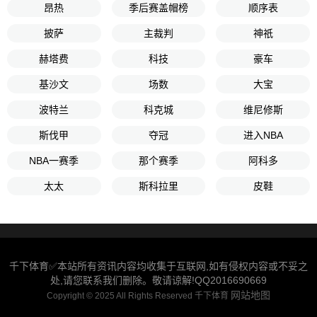
昂热
季后赛盖帽榜
顺序表
披萨
主裁判
神祇
赫塔费
科技
豪车
基沙文
场数
大宝
波特兰
科克城
维尼修斯
斯伐甲
夺冠
进入NBA
NBA一赛季
那个赛季
阿科多
太太
斯科拉里
皮鞋
千下体育✅本站所有资讯内容均收集于互联网,如有侵权内容或不妥之
处,请您联系我们删除。敬请谅解!QQ2016690669
网站地图
Copyright © 2025 All Rights Reserved 千下体育