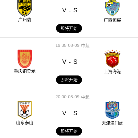
V
S
-
广州豹
广西恒宸
即将开始
19:35
08-09
中超
V
S
-
重庆铜梁龙
上海海港
即将开始
20:00
08-09
中超
V
S
-
山东泰山
天津津门虎
即将开始