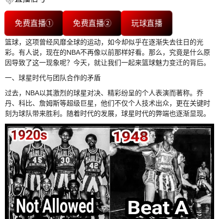
免费直播①
免费直播②
玩球直播
篮球，这项曾经风靡全球的运动，如今却似乎在逐渐失去往日的光
彩。有人说，现在的NBA不再像以前那样好看。那么，究竟是什么原
因导致了这一现象呢？今天，就让我们一起来篮球魅力变迁的背后。
一、球星时代与团队合作的矛盾
过去，NBA以其激烈的球星对决、精彩纷呈的个人表演而著称。乔
丹、科比、詹姆斯等超级巨星，他们不仅个人技术出众，更在关键时
刻为球队带来胜利。随着时代的发展，球星时代的弊端也逐渐显现。