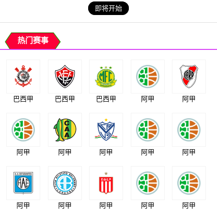
即将开始
热门赛事
巴西甲
巴西甲
巴西甲
阿甲
阿甲
阿甲
阿甲
阿甲
阿甲
阿甲
阿甲
阿甲
阿甲
阿甲
阿甲