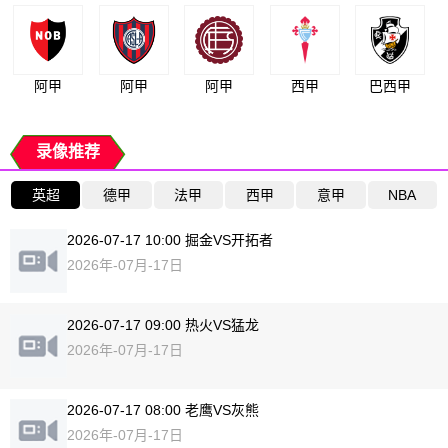
阿甲
阿甲
阿甲
西甲
巴西甲
录像推荐
英超
德甲
法甲
西甲
意甲
NBA
2026-07-17 10:00 掘金VS开拓者
2026年-07月-17日
2026-07-17 09:00 热火VS猛龙
2026年-07月-17日
2026-07-17 08:00 老鹰VS灰熊
2026年-07月-17日