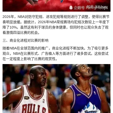
2026年，NBA对防守犯规、进攻犯规等规则进行了调整，使得比赛节
奏明显放缓。据统计，2026年NBA常规赛场均犯规次数较上一年度下
降了10%。虽然这有利于球员的身体健康，但同时也让观众失去了观
看激情四溢比赛的机会。
三、商业化进程对比赛的影响
随着NBA在全球范围内的推广，商业化进程不断加快。为了吸引更多
观众，NBA在比赛形式、广告植入等方面进行了诸多尝试。这些尝试
在一定程度上影响了比赛的观赏性。