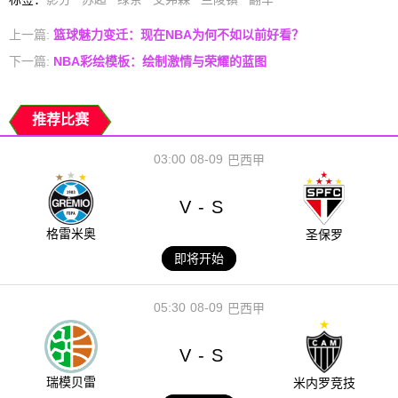
上一篇:
篮球魅力变迁：现在NBA为何不如以前好看？
下一篇:
NBA彩绘模板：绘制激情与荣耀的蓝图
推荐比赛
03:00
08-09
巴西甲
V
S
-
格雷米奥
圣保罗
即将开始
05:30
08-09
巴西甲
V
S
-
瑞模贝雷
米内罗竞技