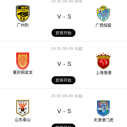
19:30
08-09
中甲
V
S
-
广州豹
广西恒宸
即将开始
19:35
08-09
中超
V
S
-
重庆铜梁龙
上海海港
即将开始
20:00
08-09
中超
V
S
-
山东泰山
天津津门虎