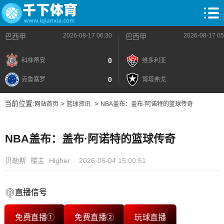
2026-08-17 06:30
2026-08-17 05
巴西甲
巴西甲
0
科林蒂安
维多利亚
0
克鲁塞罗
博塔弗戈
当前位置:
>
>
网站首页
篮球资讯
NBA盖布：盖布·阿诺特的篮球传奇
NBA盖布：盖布·阿诺特的篮球传奇
贝勒斯
楼主
Higher
2026-06-04 15:00:51
直播信号
免费直播①
免费直播②
玩球直播