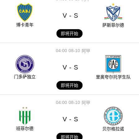
V
S
-
博卡青年
萨斯菲尔德
即将开始
04:00
08-10
阿甲
V
S
-
门多萨独立
里奥夸尔托学生队
即将开始
04:00
08-10
阿甲
V
S
-
班菲尔德
贝尔格拉诺
即将开始