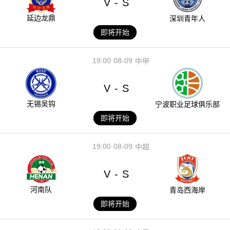
V
S
-
延边龙鼎
深圳青年人
即将开始
19:00
08-09
中甲
V
S
-
无锡吴钩
宁波职业足球俱乐部
即将开始
19:00
08-09
中超
V
S
-
河南队
青岛西海岸
即将开始