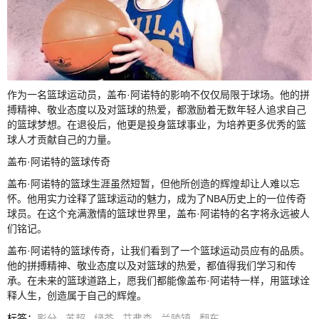
作为一名篮球运动员，盖布·阿诺特的影响不仅仅局限于球场。他的拼
搏精神、敬业态度以及对篮球的热爱，都激励着无数年轻人追求自己
的篮球梦想。在退役后，他更是投身篮球事业，为培养更多优秀的篮
球人才贡献自己的力量。
盖布·阿诺特的篮球传奇
盖布·阿诺特的篮球生涯虽然短暂，但他所创造的辉煌却让人难以忘
怀。他用实力诠释了篮球运动的魅力，成为了NBA历史上的一位传奇
球员。在这个充满激情的篮球世界里，盖布·阿诺特的名字将永远被人
们铭记。
盖布·阿诺特的篮球传奇，让我们看到了一个篮球运动员应有的品质。
他的拼搏精神、敬业态度以及对篮球的热爱，都值得我们学习和传
承。在未来的篮球道路上，愿我们都能像盖布·阿诺特一样，用篮球诠
释人生，创造属于自己的辉煌。
标签
：
影分
苏超
绿茶
艾弗森
兰陵镇
翻车