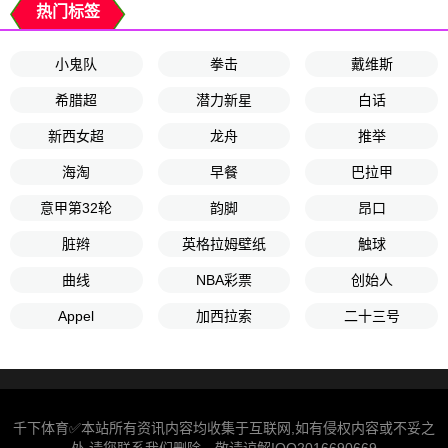
热门标签
小鬼队
拳击
戴维斯
希腊超
潜力新星
白话
新西女超
龙舟
推举
海淘
早餐
巴拉甲
意甲第32轮
韵脚
昂口
脏辫
英格拉姆壁纸
触球
曲线
NBA彩票
创始人
Appel
加西拉索
二十三号
千下体育✅本站所有资讯内容均收集于互联网,如有侵权内容或不妥之