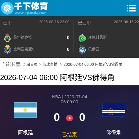
2026-08-16 23:00
2026-08-16 22
西甲
巴西甲
0
桑坦德竞技
沙佩科恩斯
0
比利亚雷亚尔
巴伊亚
当前位置:
>
>
网站首页
篮球直播
2026-07-04 06:00 阿根廷VS佛得角
2026-07-04 06:00 阿根廷VS佛得角
NBA | 2026-07-04
06:00:00
0
0
阿根廷
佛得角
已结束