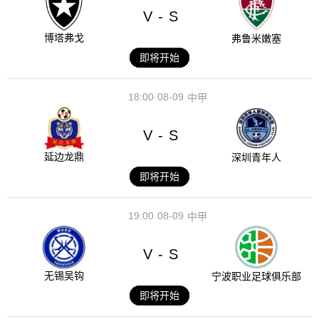
V
S
-
博塔弗戈
弗鲁米嫩塞
即将开始
18:00
08-09
中甲
V
S
-
延边龙鼎
深圳青年人
即将开始
19:00
08-09
中甲
V
S
-
无锡吴钩
宁波职业足球俱乐部
即将开始