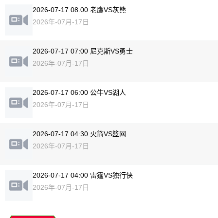
2026-07-17 08:00 老鹰VS灰熊
2026年-07月-17日
2026-07-17 07:00 尼克斯VS勇士
2026年-07月-17日
2026-07-17 06:00 公牛VS湖人
2026年-07月-17日
2026-07-17 04:30 火箭VS篮网
2026年-07月-17日
2026-07-17 04:00 雷霆VS独行侠
2026年-07月-17日