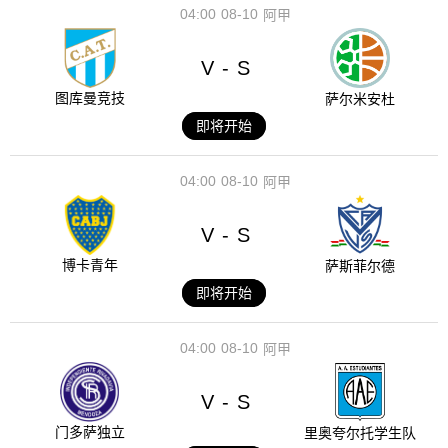
04:00
08-10
阿甲
V
S
-
图库曼竞技
萨尔米安杜
即将开始
04:00
08-10
阿甲
V
S
-
博卡青年
萨斯菲尔德
即将开始
04:00
08-10
阿甲
V
S
-
门多萨独立
里奥夸尔托学生队