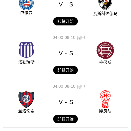
V
S
-
巴伊亚
瓦斯科达伽马
即将开始
04:00
08-10
阿甲
V
S
-
塔勒瑞斯
拉努斯
即将开始
04:00
08-10
阿甲
V
S
-
圣洛伦索
飓风队
即将开始