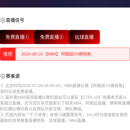
2026-08-16 【NBA】 阿根廷VS佛得角
直播信号
2026-08-16 【NBA】 阿根廷VS佛得角
免费直播①
免费直播②
玩球直播
2026-08-16 【NBA】 阿根廷VS佛得角
推荐
2026-08-16 【NBA】 阿根廷VS佛得角
2026-08-16 【NBA】 阿根廷VS佛得角
2026-08-16 【NBA】 阿根廷VS佛得角
赛事源
2026-08-16 【NBA】 阿根廷VS佛得角
2026-08-16 【NBA】 阿根廷VS佛得角
①.北京时间2026-07-04 06:00:00，NBA联赛比赛【阿根廷VS佛得角】
准时在线免费直播。
2026-08-16 【NBA】 阿根廷VS佛得角
2026-08-16 【NBA】 阿根廷VS佛得角
②.喜欢看NBA现场直播比赛的朋友可以提前【CTRL+D】收藏本页面以
免错过直播。还为您在本页面索引了相关NBA、阿根廷直播、佛得角直播
2026-08-16 【NBA】 阿根廷VS佛得角
2026-08-16 【NBA】 阿根廷VS佛得角
的近期比赛列表以及两队历史交锋、两队赛程。
③.页面内容由『千下体育』体育小编整理发布；24小时为球迷朋友提供
2026-08-16 【NBA】 阿根廷VS佛得角
2026-08-16 【NBA】 阿根廷VS佛得角
最新的体育赛事直播预告、足球直播，NBA直播。
2026-08-16 【NBA】 阿根廷VS佛得角
2026-08-16 【NBA】 阿根廷VS佛得角