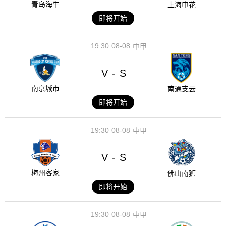
青岛海牛
上海申花
即将开始
19:30
08-08
中甲
V
S
-
南京城市
南通支云
即将开始
19:30
08-08
中甲
V
S
-
梅州客家
佛山南狮
即将开始
19:30
08-08
中甲