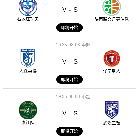
V
S
-
石家庄功夫
陕西联合月亮泊队
即将开始
19:35
08-08
中超
V
S
-
大连英博
辽宁铁人
即将开始
19:35
08-08
中超
V
S
-
浙江队
武汉三镇
即将开始