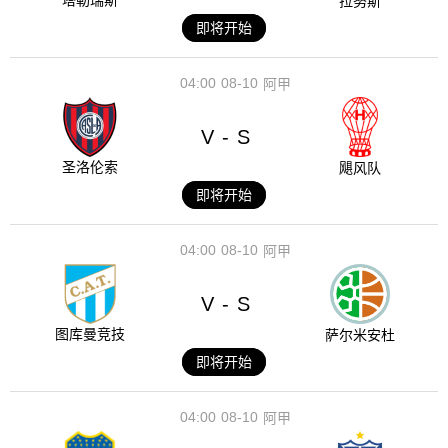
塔勒瑞斯
拉努斯
即将开始
04:00
08-10
阿甲
V
S
-
圣洛伦索
飓风队
即将开始
04:00
08-10
阿甲
V
S
-
图库曼竞技
萨尔米安杜
即将开始
04:00
08-10
阿甲