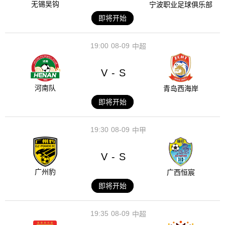
无锡吴钩
宁波职业足球俱乐部
即将开始
19:00
08-09
中超
V
S
-
河南队
青岛西海岸
即将开始
19:30
08-09
中甲
V
S
-
广州豹
广西恒宸
即将开始
19:35
08-09
中超