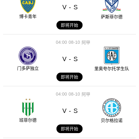
V
S
-
博卡青年
萨斯菲尔德
即将开始
04:00
08-10
阿甲
V
S
-
门多萨独立
里奥夸尔托学生队
即将开始
04:00
08-10
阿甲
V
S
-
班菲尔德
贝尔格拉诺
即将开始