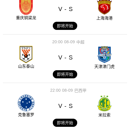
V
S
-
重庆铜梁龙
上海海港
即将开始
20:00
08-09
中超
V
S
-
山东泰山
天津津门虎
即将开始
22:00
08-09
巴西甲
V
S
-
克鲁塞罗
米拉索
即将开始