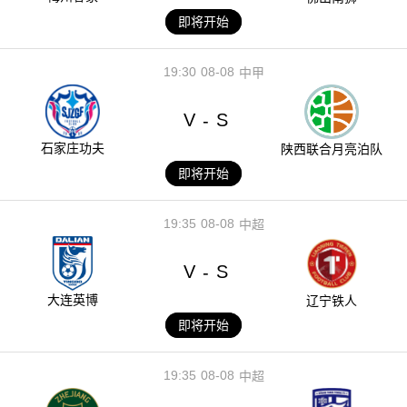
即将开始
19:30
08-08
中甲
V
S
-
石家庄功夫
陕西联合月亮泊队
即将开始
19:35
08-08
中超
V
S
-
大连英博
辽宁铁人
即将开始
19:35
08-08
中超