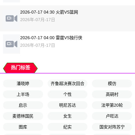
2026-07-17 04:30 火箭VS篮网
2026年-07月-17日
2026-07-17 04:00 雷霆VS独行侠
2026年-07月-17日
热门标签
潘晓婷
齐鲁超决赛次回合
模仿
上半场
个性
高硐村
启示
明尼苏达
法甲第20轮
麦德林国民
女生
卢旺达
图库
纪实
国安对阵苏宁