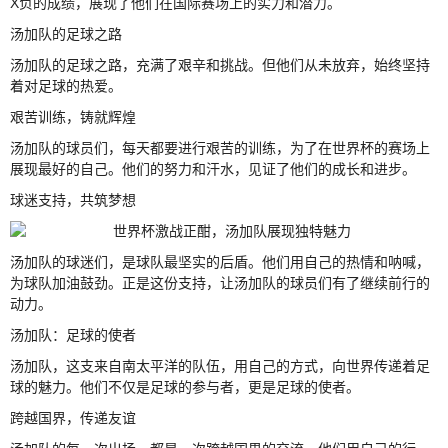
X负的成绩，展现了他们在国际赛场上的实力和潜力。
汤加队的足球之路
汤加队的足球之路，充满了艰辛和挑战。但他们从未放弃，始终坚持
着对足球的热爱。
艰苦训练，铸就辉煌
汤加队的球员们，每天都要进行艰苦的训练，为了在世界杯的赛场上
展现最好的自己。他们的努力和汗水，见证了他们的成长和进步。
球迷支持，共筑梦想
汤加队的球迷们，是球队最坚实的后盾。他们用自己的热情和呐喊，
为球队加油鼓劲。正是这份支持，让汤加队的球员们有了继续前行的
动力。
汤加队：足球的使者
汤加队，这支来自南太平洋的队伍，用自己的方式，向世界传递着足
球的魅力。他们不仅是足球的参与者，更是足球的使者。
跨越国界，传递友谊