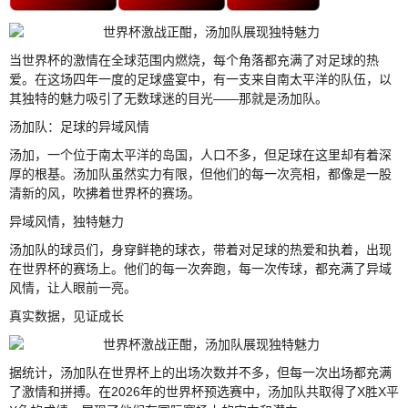
当世界杯的激情在全球范围内燃烧，每个角落都充满了对足球的热
爱。在这场四年一度的足球盛宴中，有一支来自南太平洋的队伍，以
其独特的魅力吸引了无数球迷的目光——那就是汤加队。
汤加队：足球的异域风情
汤加，一个位于南太平洋的岛国，人口不多，但足球在这里却有着深
厚的根基。汤加队虽然实力有限，但他们的每一次亮相，都像是一股
清新的风，吹拂着世界杯的赛场。
异域风情，独特魅力
汤加队的球员们，身穿鲜艳的球衣，带着对足球的热爱和执着，出现
在世界杯的赛场上。他们的每一次奔跑，每一次传球，都充满了异域
风情，让人眼前一亮。
真实数据，见证成长
据统计，汤加队在世界杯上的出场次数并不多，但每一次出场都充满
了激情和拼搏。在2026年的世界杯预选赛中，汤加队共取得了X胜X平