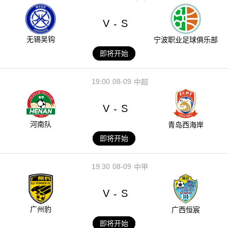
V
S
-
无锡吴钩
宁波职业足球俱乐部
即将开始
19:00
08-09
中超
V
S
-
河南队
青岛西海岸
即将开始
19:30
08-09
中甲
V
S
-
广州豹
广西恒宸
即将开始