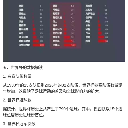
五、世界杯的数据解读
1. 参赛队伍数量
从1930年的13支队伍到2026年的32支队伍，世界杯参赛队伍数量逐
年增加。这反映了足球运动的普及和全球影响力的扩大。
2. 世界杯进球数
据统计，世界杯历史上共产生了790个进球。其中，巴西队以15个进
球位居历史进球榜首位。
3. 世界杯冠军次数