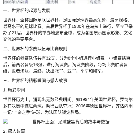
一、世界杯的起源与发展
世界杯，全称国际足联世界杯，是国际足球界最高荣誉、最高规格、
最高水平的足球比赛。首届世界杯于1930年在乌拉圭举行，至今已举
办了21届。世界杯的举办地遍布全球，成为各国展示国家形象、文化
交流的重要平台。
二、世界杯的参赛队伍与比赛规则
世界杯的参赛队伍共有32支，分为8个小组进行小组赛。小组赛结束
后，前两名晋级16强，进行淘汰赛。淘汰赛阶段，每场比赛胜者晋
级，败者淘汰。最终，决出冠军、亚军、季军和殿军。
三、世界杯的精彩瞬间与感人故事
1. 精彩瞬间
世界杯历史上，涌现出无数经典瞬间。如1994年美国世界杯，罗纳尔
多在决赛中连进两球，助巴西队夺冠；2006年德国世界杯，齐达内用
一记“上帝之手”进球，为法国队锁定胜局。
2. 感人故事