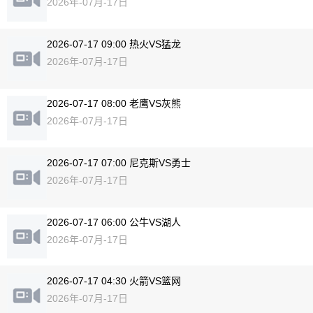
2026年-07月-17日
2026-07-17 09:00 热火VS猛龙
2026年-07月-17日
2026-07-17 08:00 老鹰VS灰熊
2026年-07月-17日
2026-07-17 07:00 尼克斯VS勇士
2026年-07月-17日
2026-07-17 06:00 公牛VS湖人
2026年-07月-17日
2026-07-17 04:30 火箭VS篮网
2026年-07月-17日