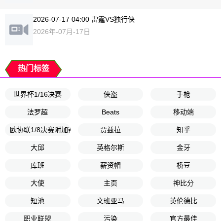
2026-07-17 04:00 雷霆VS独行侠
2026年-07月-17日
热门标签
世界杯1/16决赛
侠盗
手枪
法罗超
Beats
移动端
欧协联1/8决赛附加赛首回合
贾兹拉
知乎
大邱
英格尔斯
金牙
库班
薪资帽
桥豆
大使
主页
神比分
短池
文班亚马
英伦德比
职业联盟
污染
官方最佳