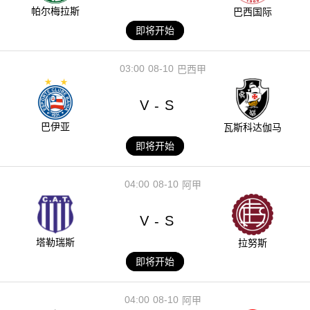
帕尔梅拉斯
巴西国际
即将开始
03:00
08-10
巴西甲
V
S
-
巴伊亚
瓦斯科达伽马
即将开始
04:00
08-10
阿甲
V
S
-
塔勒瑞斯
拉努斯
即将开始
04:00
08-10
阿甲