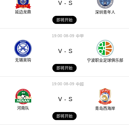
V
S
-
延边龙鼎
深圳青年人
即将开始
19:00
08-09
中甲
V
S
-
无锡吴钩
宁波职业足球俱乐部
即将开始
19:00
08-09
中超
V
S
-
河南队
青岛西海岸
即将开始