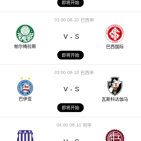
即将开始
03:00
08-10
巴西甲
V
S
-
帕尔梅拉斯
巴西国际
即将开始
03:00
08-10
巴西甲
V
S
-
巴伊亚
瓦斯科达伽马
即将开始
04:00
08-10
阿甲