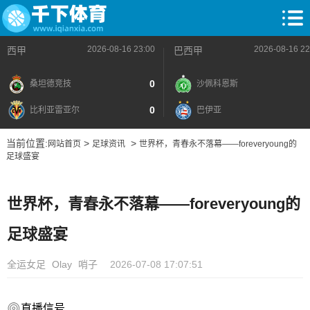
2026-08-16 23:00
2026-08-16 22
西甲
巴西甲
0
桑坦德竞技
沙佩科恩斯
0
比利亚雷亚尔
巴伊亚
当前位置:
>
>
网站首页
足球资讯
世界杯，青春永不落幕——foreveryoung的
足球盛宴
世界杯，青春永不落幕——foreveryoung的
足球盛宴
全运女足
Olay
哨子
2026-07-08 17:07:51
直播信号