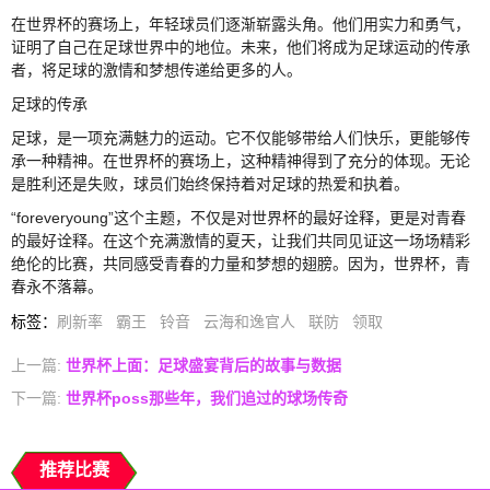
在世界杯的赛场上，年轻球员们逐渐崭露头角。他们用实力和勇气，
证明了自己在足球世界中的地位。未来，他们将成为足球运动的传承
者，将足球的激情和梦想传递给更多的人。
足球的传承
足球，是一项充满魅力的运动。它不仅能够带给人们快乐，更能够传
承一种精神。在世界杯的赛场上，这种精神得到了充分的体现。无论
是胜利还是失败，球员们始终保持着对足球的热爱和执着。
“foreveryoung”这个主题，不仅是对世界杯的最好诠释，更是对青春
的最好诠释。在这个充满激情的夏天，让我们共同见证这一场场精彩
绝伦的比赛，共同感受青春的力量和梦想的翅膀。因为，世界杯，青
春永不落幕。
标签
：
刷新率
霸王
铃音
云海和逸官人
联防
领取
上一篇:
世界杯上面：足球盛宴背后的故事与数据
下一篇:
世界杯poss那些年，我们追过的球场传奇
推荐比赛