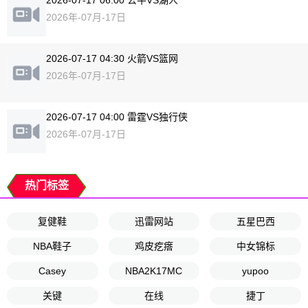
2026-07-17 06:00 公牛VS湖人
2026年-07月-17日
2026-07-17 04:30 火箭VS篮网
2026年-07月-17日
2026-07-17 04:00 雷霆VS独行侠
2026年-07月-17日
热门标签
复健鞋
迅雷网站
五星巴西
NBA鞋子
鸡皮疙瘩
中女锦标
Casey
NBA2K17MC
yupoo
关键
在线
捷丁