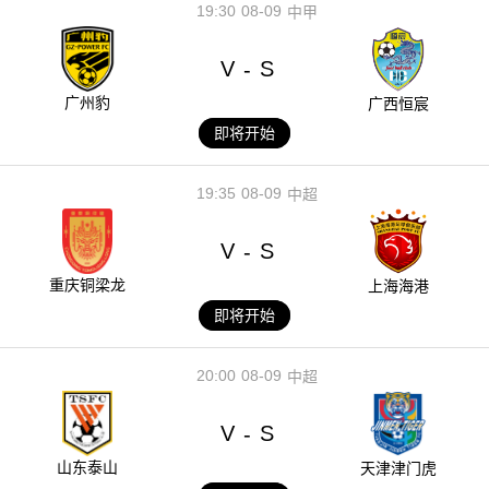
19:30
08-09
中甲
V
S
-
广州豹
广西恒宸
即将开始
19:35
08-09
中超
V
S
-
重庆铜梁龙
上海海港
即将开始
20:00
08-09
中超
V
S
-
山东泰山
天津津门虎