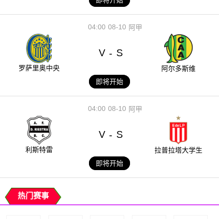
04:00
08-10
阿甲
V
S
-
罗萨里奥中央
阿尔多斯维
即将开始
04:00
08-10
阿甲
V
S
-
利斯特雷
拉普拉塔大学生
即将开始
热门赛事