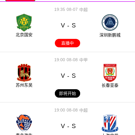
19:35
08-07
中超
V
S
-
北京国安
深圳新鹏城
直播中
19:00
08-08
中甲
V
S
-
苏州东吴
长春亚泰
即将开始
19:00
08-08
中超
V
S
-