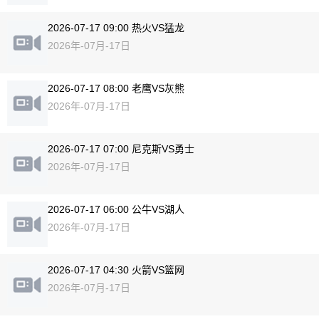
2026-07-17 09:00 热火VS猛龙
2026年-07月-17日
2026-07-17 08:00 老鹰VS灰熊
2026年-07月-17日
2026-07-17 07:00 尼克斯VS勇士
2026年-07月-17日
2026-07-17 06:00 公牛VS湖人
2026年-07月-17日
2026-07-17 04:30 火箭VS篮网
2026年-07月-17日