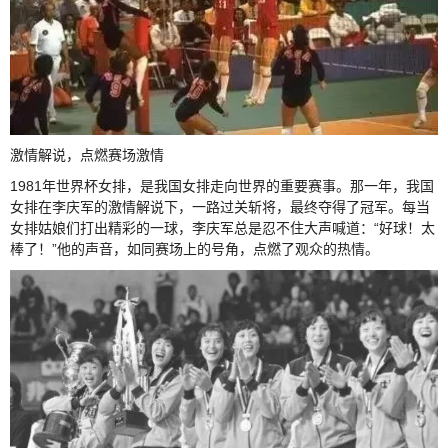
激情解说，点燃赛场激情
1981年世界杯女排，是我国女排走向世界的重要赛事。那一年，我国
女排在李庆军的激情解说下，一路过关斩将，最终夺得了冠军。每当
女排姑娘们打出精彩的一球，李庆军总是忍不住大声喊道：“好球！太
棒了！”他的声音，如同赛场上的号角，点燃了观众的热情。