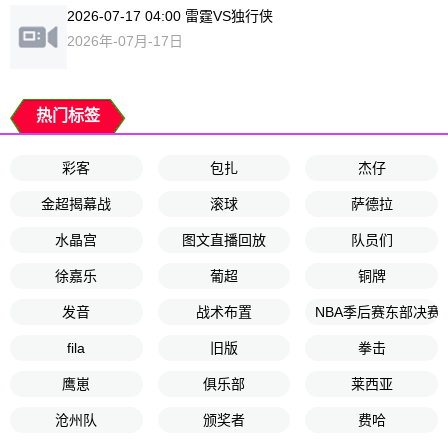
2026-07-17 04:00 雷霆VS独行侠
2026年-07月-17日
热门标签
彩客
包扎
杰仔
金超揭幕战
滚球
萨德拉
水晶宫
图文直播回放
队员们
徐嘉乐
葡超
铜牌
发音
战术布置
NBA季后赛东部决赛
fila
旧版
拳击
鹰崽
俱乐部
莱西亚
沧州队
颁奖者
费哈