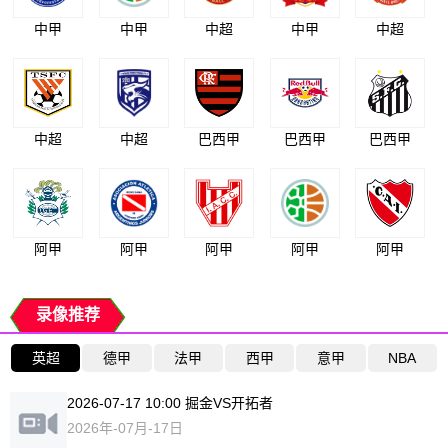
中甲
中甲
中超
中甲
中超
中超
中超
巴西甲
巴西甲
巴西甲
阿甲
阿甲
阿甲
阿甲
阿甲
录像推荐
英超
德甲
法甲
西甲
意甲
NBA
2026-07-17 10:00 掘金VS开拓者
2026年-07月-17日