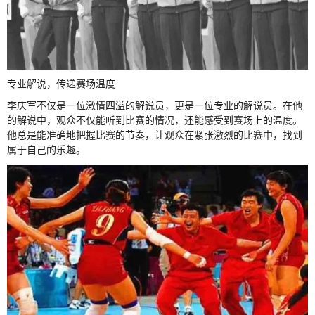
专业解说，传递赛场温度
李庆军不仅是一位激情四溢的解说员，更是一位专业的解说员。在他
的解说中，观众不仅能听到比赛的情况，还能感受到赛场上的温度。
他总是能准确地把握比赛的节奏，让观众在紧张激烈的比赛中，找到
属于自己的乐趣。