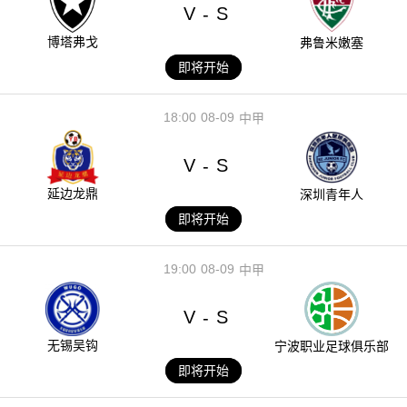
V
S
-
博塔弗戈
弗鲁米嫩塞
即将开始
18:00
08-09
中甲
V
S
-
延边龙鼎
深圳青年人
即将开始
19:00
08-09
中甲
V
S
-
无锡吴钩
宁波职业足球俱乐部
即将开始