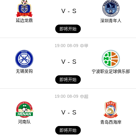
V
S
-
延边龙鼎
深圳青年人
即将开始
19:00
08-09
中甲
V
S
-
无锡吴钩
宁波职业足球俱乐部
即将开始
19:00
08-09
中超
V
S
-
河南队
青岛西海岸
即将开始