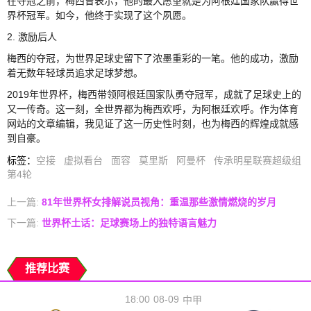
在夺冠之前，梅西曾表示，他的最大愿望就是为阿根廷国家队赢得世
界杯冠军。如今，他终于实现了这个夙愿。
2. 激励后人
梅西的夺冠，为世界足球史留下了浓墨重彩的一笔。他的成功，激励
着无数年轻球员追求足球梦想。
2019年世界杯，梅西带领阿根廷国家队勇夺冠军，成就了足球史上的
又一传奇。这一刻，全世界都为梅西欢呼，为阿根廷欢呼。作为体育
网站的文章编辑，我见证了这一历史性时刻，也为梅西的辉煌成就感
到自豪。
标签
：
空接
虚拟看台
面容
莫里斯
阿曼杯
传承明星联赛超级组
第4轮
上一篇:
81年世界杯女排解说员视角：重温那些激情燃烧的岁月
下一篇:
世界杯土话：足球赛场上的独特语言魅力
推荐比赛
18:00
08-09
中甲