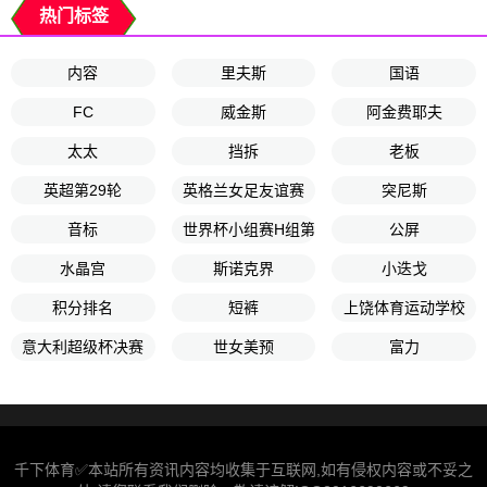
热门标签
内容
里夫斯
国语
FC
威金斯
阿金费耶夫
太太
挡拆
老板
英超第29轮
英格兰女足友谊赛
突尼斯
音标
世界杯小组赛H组第3轮
公屏
水晶宫
斯诺克界
小迭戈
积分排名
短裤
上饶体育运动学校
意大利超级杯决赛
世女美预
富力
千下体育✅本站所有资讯内容均收集于互联网,如有侵权内容或不妥之