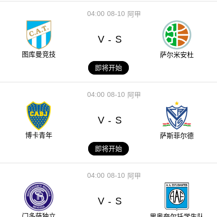
04:00
08-10
阿甲
V
S
-
图库曼竞技
萨尔米安杜
即将开始
04:00
08-10
阿甲
V
S
-
博卡青年
萨斯菲尔德
即将开始
04:00
08-10
阿甲
V
S
-
门多萨独立
里奥夸尔托学生队