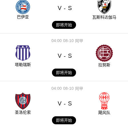
V
S
-
巴伊亚
瓦斯科达伽马
即将开始
04:00
08-10
阿甲
V
S
-
塔勒瑞斯
拉努斯
即将开始
04:00
08-10
阿甲
V
S
-
圣洛伦索
飓风队
即将开始