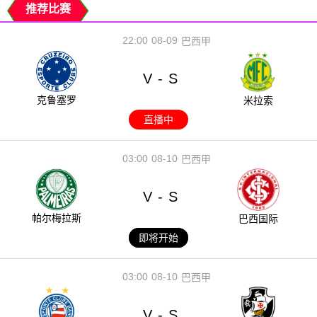
推荐比赛
22:00
08-09
巴西甲
V
S
-
克鲁塞罗
米拉索
直播中
03:00
08-10
巴西甲
V
S
-
帕尔梅拉斯
巴西国际
即将开始
03:00
08-10
巴西甲
V
S
-