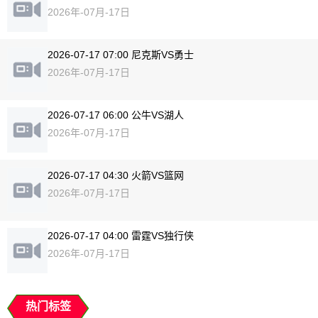
2026年-07月-17日
2026-07-17 07:00 尼克斯VS勇士
2026年-07月-17日
2026-07-17 06:00 公牛VS湖人
2026年-07月-17日
2026-07-17 04:30 火箭VS篮网
2026年-07月-17日
2026-07-17 04:00 雷霆VS独行侠
2026年-07月-17日
热门标签