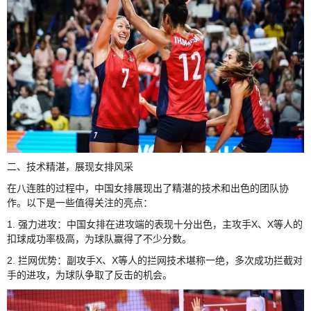
二、技术精湛，展现女排风采
在八连胜的过程中，中国女排展现出了精湛的技术和出色的团队协
作。以下是一些值得关注的亮点：
1. 强力进攻：中国女排在进攻端的表现十分出色，主攻手X、X等人的
扣球成功率极高，为球队赢得了不少分数。
2. 拦网优势：副攻手X、X等人的拦网技术堪称一绝，多次成功拦截对
手的进攻，为球队争取了反击的机会。