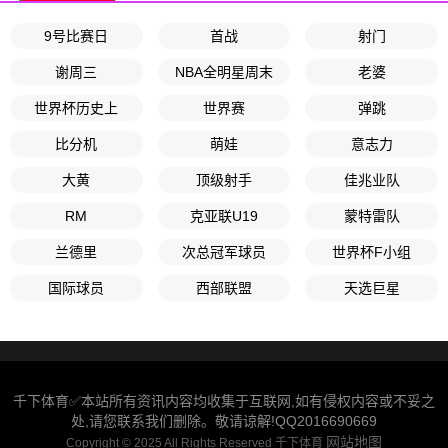
9号比赛日
首战
射门
谢周三
NBA全明星周末
老婆
世界杯历史上
世界赛
弹跳
比分机
萌娃
意志力
大黄
顶级射手
佳兆业队
RM
克亚联U19
蒙特雷队
兰德里
次总冠军球员
世界杯F小组
国际球员
西部联盟
天选巨星
千下体育✅本站所有资讯内容均收集于互联网,如有侵权内容或不妥之
处,请您联系我们删除。敬请谅解!QQ2016690669
网站地图
Copyright © 2025 All Rights Reserved 千下体育