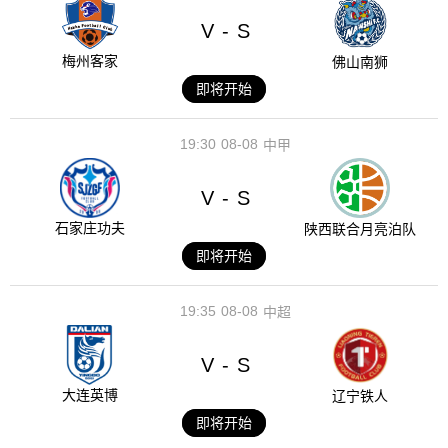
V
S
-
梅州客家
佛山南狮
即将开始
19:30
08-08
中甲
V
S
-
石家庄功夫
陕西联合月亮泊队
即将开始
19:35
08-08
中超
V
S
-
大连英博
辽宁铁人
即将开始