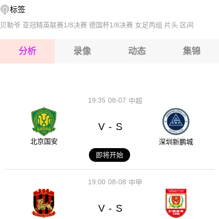
标签
2026-08-14 【世界杯】 89胜者VS90胜者
2026-08-15 【世界杯】 89胜者VS90胜者
贝勒爷
亚冠精英联赛1/8决赛
德国杯1/8决赛
女足丙组
片头
区间
2026-08-15 【世界杯】 89胜者VS90胜者
分析
录像
动态
集锦
2026-08-15 【世界杯】 89胜者VS90胜者
2026-08-14 【世界杯】 89胜者VS90胜者
19:35
08-07
中超
V
S
-
北京国安
深圳新鹏城
即将开始
19:00
08-08
中甲
V
S
-