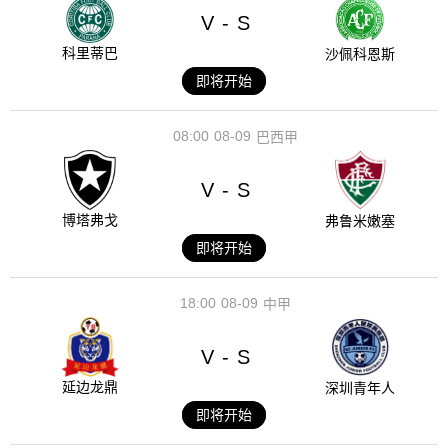
V
S
-
科里蒂巴
沙佩科恩斯
即将开始
08:00
08-09
巴西甲
V
S
-
博塔弗戈
弗鲁米嫩塞
即将开始
18:00
08-09
中甲
V
S
-
延边龙鼎
深圳青年人
即将开始