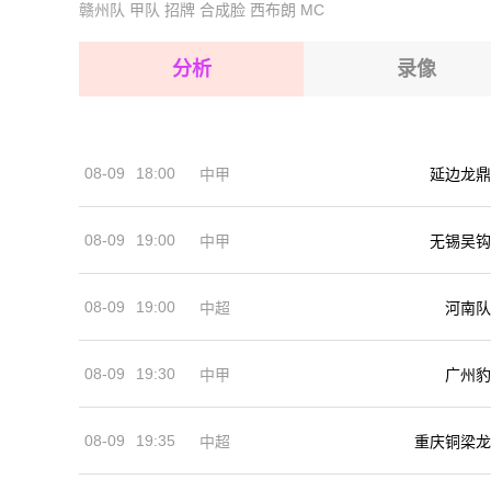
赣州队
甲队
招牌
合成脸
西布朗
MC
2026-08-17 【澳南甲】 伊斯特恩联VS科夫
2026-08-17 【澳南甲】 伊斯特恩联VS科夫
2026-08-17 【澳南甲】 伊斯特恩联VS科夫
2026-08-17 【澳南甲】 伊斯特恩联VS科夫
分析
录像
2026-08-17 【澳南甲】 伊斯特恩联VS科夫
2026-08-17 【澳南甲】 伊斯特恩联VS科夫
08-09
18:00
中甲
延边龙鼎
2026-08-17 【澳南甲】 伊斯特恩联VS科夫
08-09
19:00
中甲
无锡吴钩
08-09
19:00
河南队
中超
08-09
19:30
中甲
广州豹
08-09
19:35
中超
重庆铜梁龙