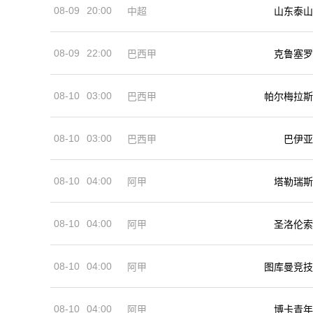
08-09
20:00
中超
山东泰山
08-09
22:00
巴西甲
克鲁塞罗
08-10
03:00
巴西甲
帕尔梅拉斯
08-10
03:00
巴西甲
巴伊亚
08-10
04:00
阿甲
塔勒瑞斯
08-10
04:00
阿甲
圣洛伦索
08-10
04:00
阿甲
图库曼竞技
08-10
04:00
阿甲
博卡青年