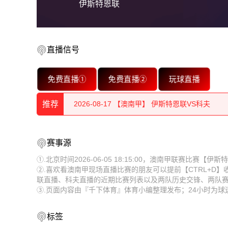
伊斯特恩联
直播信号
2026-08-17 【澳南甲】 伊斯特恩联VS科夫
免费直播①
免费直播②
玩球直播
2026-08-17 【澳南甲】 伊斯特恩联VS科夫
推荐
2026-08-17 【澳南甲】 伊斯特恩联VS科夫
2026-08-17 【澳南甲】 伊斯特恩联VS科夫
2026-08-17 【澳南甲】 伊斯特恩联VS科夫
赛事源
2026-08-17 【澳南甲】 伊斯特恩联VS科夫
2026-08-17 【澳南甲】 伊斯特恩联VS科夫
①.北京时间2026-06-05 18:15:00，澳南甲联赛比赛
②.喜欢看澳南甲现场直播比赛的朋友可以提前【CTRL+D
2026-08-17 【澳南甲】 伊斯特恩联VS科夫
2026-08-17 【澳南甲】 伊斯特恩联VS科夫
联直播、科夫直播的近期比赛列表以及两队历史交锋、两队
③.页面内容由『千下体育』体育小编整理发布；24小时为
2026-08-17 【澳南甲】 伊斯特恩联VS科夫
2026-08-17 【澳南甲】 伊斯特恩联VS科夫
2026-08-17 【澳南甲】 伊斯特恩联VS科夫
2026-08-17 【澳南甲】 伊斯特恩联VS科夫
标签