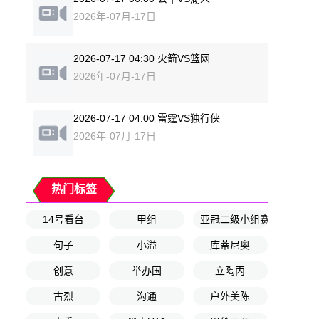
2026年-07月-17日
2026-07-17 04:30 火箭VS篮网
2026年-07月-17日
2026-07-17 04:00 雷霆VS独行侠
2026年-07月-17日
热门标签
14号看台
甲组
亚冠二级小组赛E组第6轮
句子
小溢
库蒂尼奥
创意
举办国
立陶丙
古烈
沟通
户外美陈