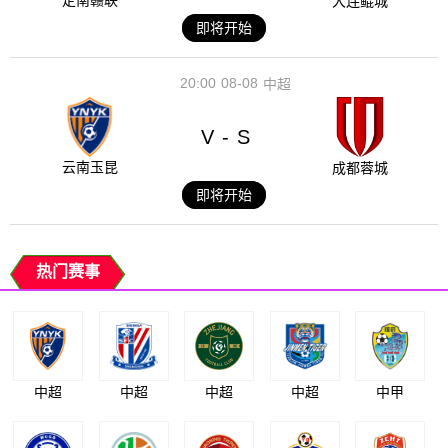
定南赣联
大连鲲城
即将开始
20:00
08-08
中超
V
S
-
云南玉昆
成都蓉城
即将开始
热门赛事
中超
中超
中超
中超
中甲