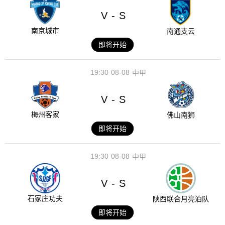
V
S
-
南京城市
南通支云
即将开始
19:30
08-08
中甲
V
S
-
梅州客家
佛山南狮
即将开始
19:30
08-08
中甲
V
S
-
石家庄功夫
陕西联合月亮泊队
即将开始