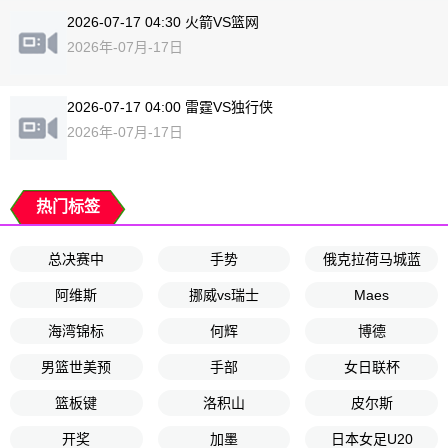
2026-07-17 04:30 火箭VS篮网
2026年-07月-17日
2026-07-17 04:00 雷霆VS独行侠
2026年-07月-17日
热门标签
总决赛中
手势
俄克拉荷马城蓝
阿维斯
挪威vs瑞士
Maes
海湾锦标
何辉
博德
男篮世美预
手部
女日联杯
篮板键
洛积山
皮尔斯
开奖
加墨
日本女足U20