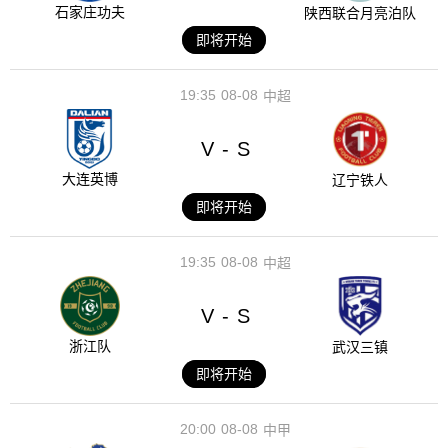
石家庄功夫
陕西联合月亮泊队
即将开始
19:35
08-08
中超
V
S
-
大连英博
辽宁铁人
即将开始
19:35
08-08
中超
V
S
-
浙江队
武汉三镇
即将开始
20:00
08-08
中甲