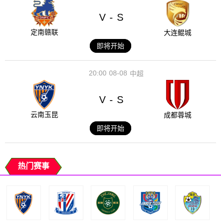
V
S
-
定南赣联
大连鲲城
即将开始
20:00
08-08
中超
V
S
-
云南玉昆
成都蓉城
即将开始
热门赛事