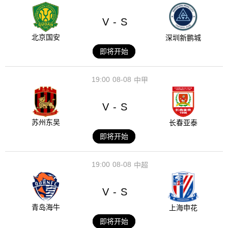
V
S
-
北京国安
深圳新鹏城
即将开始
19:00
08-08
中甲
V
S
-
苏州东吴
长春亚泰
即将开始
19:00
08-08
中超
V
S
-
青岛海牛
上海申花
即将开始