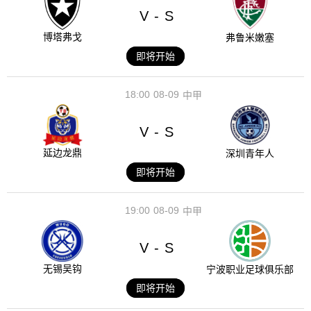
V
S
-
博塔弗戈
弗鲁米嫩塞
即将开始
18:00
08-09
中甲
V
S
-
延边龙鼎
深圳青年人
即将开始
19:00
08-09
中甲
V
S
-
无锡吴钩
宁波职业足球俱乐部
即将开始