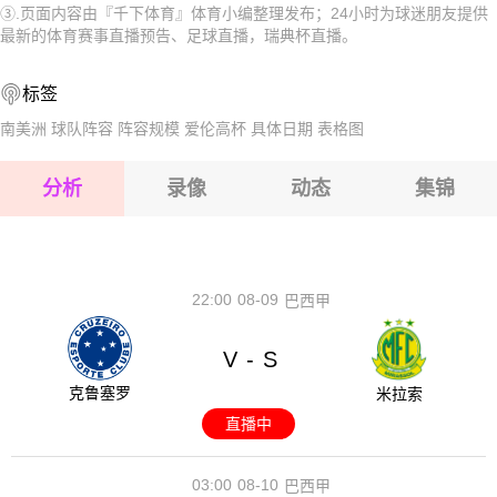
③.页面内容由『千下体育』体育小编整理发布；24小时为球迷朋友提供
2026-08-17 【瑞典杯】 斯托克松德VS斯德哥尔摩国际俱乐
部
2026-08-17 【瑞典杯】 斯托克松德VS斯德哥尔摩国际俱乐
最新的体育赛事直播预告、足球直播，瑞典杯直播。
2026-08-17 【瑞典杯】 斯托克松德VS斯德哥尔摩国际俱乐
部
2026-08-17 【瑞典杯】 斯托克松德VS斯德哥尔摩国际俱乐
标签
部
2026-08-17 【瑞典杯】 斯托克松德VS斯德哥尔摩国际俱乐
南美洲
球队阵容
阵容规模
爱伦高杯
具体日期
表格图
部
2026-08-17 【瑞典杯】 斯托克松德VS斯德哥尔摩国际俱乐
分析
录像
动态
集锦
部
2026-08-17 【瑞典杯】 斯托克松德VS斯德哥尔摩国际俱乐
部
2026-08-17 【瑞典杯】 斯托克松德VS斯德哥尔摩国际俱乐
22:00
08-09
巴西甲
部
V
S
-
克鲁塞罗
米拉索
直播中
03:00
08-10
巴西甲