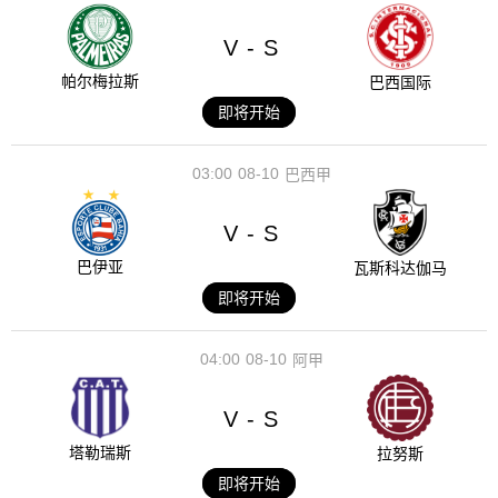
V
S
-
帕尔梅拉斯
巴西国际
即将开始
03:00
08-10
巴西甲
V
S
-
巴伊亚
瓦斯科达伽马
即将开始
04:00
08-10
阿甲
V
S
-
塔勒瑞斯
拉努斯
即将开始