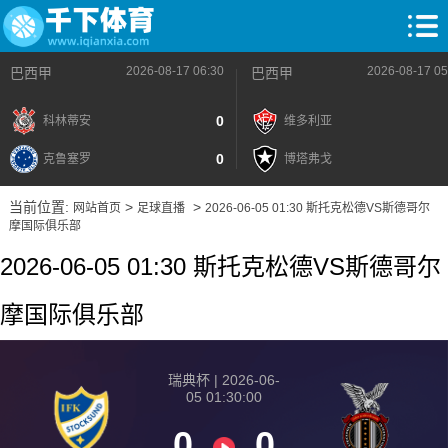
2026-08-17 06:30
2026-08-17 05
巴西甲
巴西甲
0
科林蒂安
维多利亚
0
克鲁塞罗
博塔弗戈
当前位置:
>
>
网站首页
足球直播
2026-06-05 01:30 斯托克松德VS斯德哥尔
摩国际俱乐部
2026-06-05 01:30 斯托克松德VS斯德哥尔
摩国际俱乐部
瑞典杯 | 2026-06-
05 01:30:00
0
0