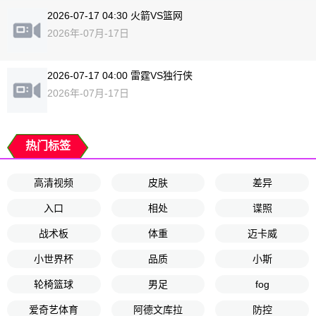
2026-07-17 04:30 火箭VS篮网
2026年-07月-17日
2026-07-17 04:00 雷霆VS独行侠
2026年-07月-17日
热门标签
高清视频
皮肤
差异
入口
相处
谍照
战术板
体重
迈卡威
小世界杯
品质
小斯
轮椅篮球
男足
fog
爱奇艺体育
阿德文库拉
防控