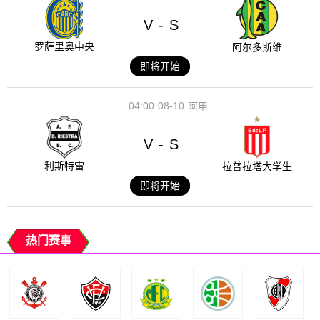
V
S
-
罗萨里奥中央
阿尔多斯维
即将开始
04:00
08-10
阿甲
V
S
-
利斯特雷
拉普拉塔大学生
即将开始
热门赛事