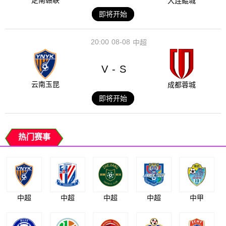
定南赣联
大连鲲城
即将开始
20:00
08-08
中超
V
S
-
云南玉昆
成都蓉城
即将开始
热门赛事
中超
中超
中超
中超
中甲