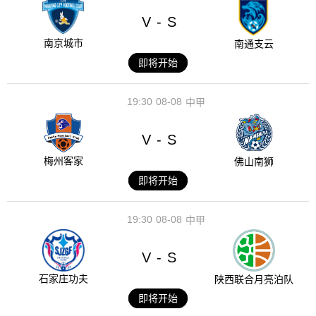
V
S
-
南京城市
南通支云
即将开始
19:30
08-08
中甲
V
S
-
梅州客家
佛山南狮
即将开始
19:30
08-08
中甲
V
S
-
石家庄功夫
陕西联合月亮泊队
即将开始