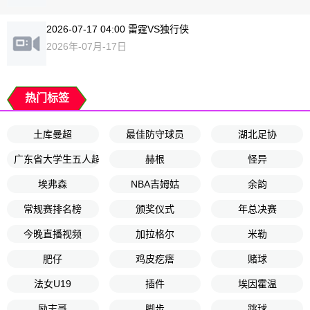
2026-07-17 04:00 雷霆VS独行侠
2026年-07月-17日
热门标签
土库曼超
最佳防守球员
湖北足协
广东省大学生五人超男甲组第2轮
赫根
怪异
埃弗森
NBA吉姆姑
余韵
常规赛排名榜
颁奖仪式
年总决赛
今晚直播视频
加拉格尔
米勒
肥仔
鸡皮疙瘩
赌球
法女U19
插件
埃因霍温
励志哥
脚步
跳球