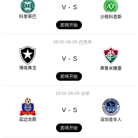
V
S
-
科里蒂巴
沙佩科恩斯
即将开始
08:00
08-09
巴西甲
V
S
-
博塔弗戈
弗鲁米嫩塞
即将开始
18:00
08-09
中甲
V
S
-
延边龙鼎
深圳青年人
即将开始