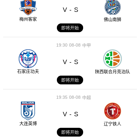
V
S
-
梅州客家
佛山南狮
即将开始
19:30
08-08
中甲
V
S
-
石家庄功夫
陕西联合月亮泊队
即将开始
19:35
08-08
中超
V
S
-
大连英博
辽宁铁人
即将开始