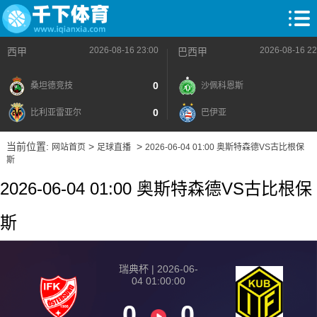
2026-08-16 23:00
2026-08-16 22
西甲
巴西甲
0
桑坦德竞技
沙佩科恩斯
0
比利亚雷亚尔
巴伊亚
当前位置:
>
>
网站首页
足球直播
2026-06-04 01:00 奥斯特森德VS古比根保
斯
2026-06-04 01:00 奥斯特森德VS古比根保
斯
瑞典杯 | 2026-06-
04 01:00:00
0
0