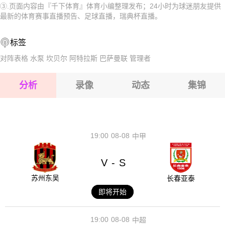
③.页面内容由『千下体育』体育小编整理发布；24小时为球迷朋友提供
2026-08-16 【瑞典杯】 奥斯特森德VS古比根保斯
2026-08-16 【瑞典杯】 奥斯特森德VS古比根保斯
最新的体育赛事直播预告、足球直播，瑞典杯直播。
2026-08-16 【瑞典杯】 奥斯特森德VS古比根保斯
标签
2026-08-16 【瑞典杯】 奥斯特森德VS古比根保斯
对阵表格
水泵
坎贝尔
阿特拉斯
巴萨曼联
管理者
2026-08-16 【瑞典杯】 奥斯特森德VS古比根保斯
分析
录像
动态
集锦
2026-08-16 【瑞典杯】 奥斯特森德VS古比根保斯
2026-08-16 【瑞典杯】 奥斯特森德VS古比根保斯
19:00
08-08
中甲
V
S
-
苏州东吴
长春亚泰
即将开始
19:00
08-08
中超