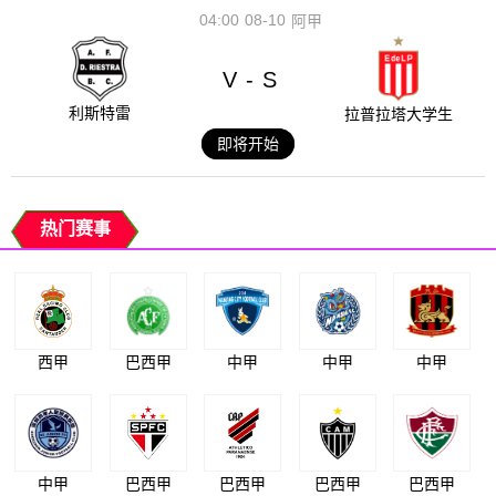
04:00
08-10
阿甲
V
S
-
利斯特雷
拉普拉塔大学生
即将开始
热门赛事
西甲
巴西甲
中甲
中甲
中甲
中甲
巴西甲
巴西甲
巴西甲
巴西甲