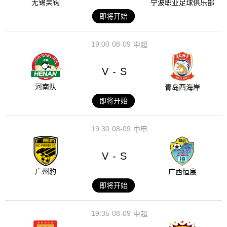
无锡吴钩
宁波职业足球俱乐部
即将开始
19:00
08-09
中超
V
S
-
河南队
青岛西海岸
即将开始
19:30
08-09
中甲
V
S
-
广州豹
广西恒宸
即将开始
19:35
08-09
中超