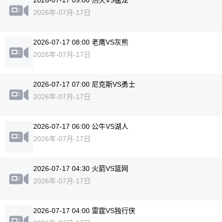
2026-07-17 09:00 热火VS猛龙
2026年-07月-17日
2026-07-17 08:00 老鹰VS灰熊
2026年-07月-17日
2026-07-17 07:00 尼克斯VS勇士
2026年-07月-17日
2026-07-17 06:00 公牛VS湖人
2026年-07月-17日
2026-07-17 04:30 火箭VS篮网
2026年-07月-17日
2026-07-17 04:00 雷霆VS独行侠