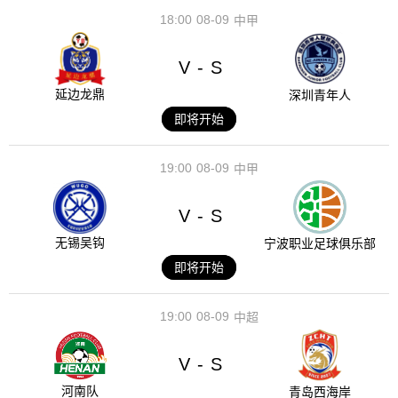
18:00
08-09
中甲
V
S
-
延边龙鼎
深圳青年人
即将开始
19:00
08-09
中甲
V
S
-
无锡吴钩
宁波职业足球俱乐部
即将开始
19:00
08-09
中超
V
S
-
河南队
青岛西海岸