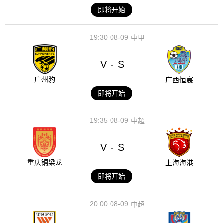
即将开始
19:30
08-09
中甲
V
S
-
广州豹
广西恒宸
即将开始
19:35
08-09
中超
V
S
-
重庆铜梁龙
上海海港
即将开始
20:00
08-09
中超