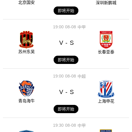
北京国安
深圳新鹏城
即将开始
19:00
08-08
中甲
V
S
-
苏州东吴
长春亚泰
即将开始
19:00
08-08
中超
V
S
-
青岛海牛
上海申花
即将开始
19:30
08-08
中甲