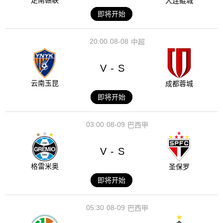
定南赣联
大连鲲城
即将开始
20:00
08-08
中超
V
S
-
云南玉昆
成都蓉城
即将开始
03:00
08-09
巴西甲
V
S
-
格雷米奥
圣保罗
即将开始
05:30
08-09
巴西甲