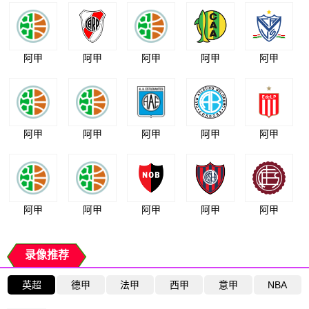
阿甲
阿甲
阿甲
阿甲
阿甲
阿甲
阿甲
阿甲
阿甲
阿甲
阿甲
阿甲
阿甲
阿甲
阿甲
录像推荐
英超
德甲
法甲
西甲
意甲
NBA