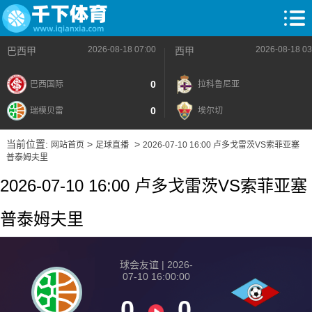
2026-08-18 07:00
2026-08-18 03
巴西甲
西甲
0
巴西国际
拉科鲁尼亚
0
瑞模贝雷
埃尔切
当前位置:
>
>
网站首页
足球直播
2026-07-10 16:00 卢多戈雷茨VS索菲亚塞
普泰姆夫里
2026-07-10 16:00 卢多戈雷茨VS索菲亚塞
普泰姆夫里
球会友谊 | 2026-
07-10 16:00:00
0
0