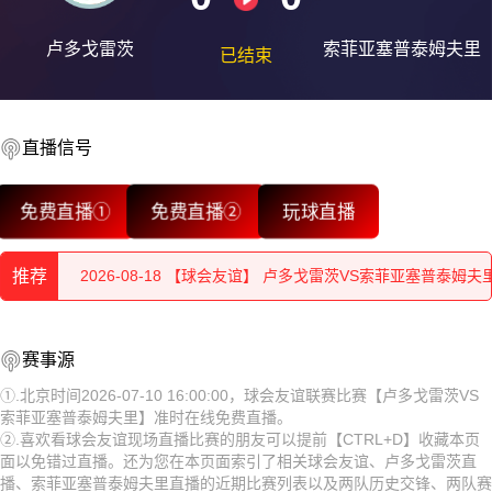
卢多戈雷茨
索菲亚塞普泰姆夫里
已结束
直播信号
免费直播①
免费直播②
玩球直播
2026-08-18 【球会友谊】 卢多戈雷茨VS索菲亚塞普泰姆夫
推荐
2026-08-18 【球会友谊】 卢多戈雷茨VS索菲亚塞普泰姆夫
2026-08-17 【球会友谊】 卢多戈雷茨VS索菲亚塞普泰姆夫
2026-08-18 【球会友谊】 卢多戈雷茨VS索菲亚塞普泰姆夫
赛事源
2026-08-17 【球会友谊】 卢多戈雷茨VS索菲亚塞普泰姆夫
里
2026-08-18 【球会友谊】 卢多戈雷茨VS索菲亚塞普泰姆夫
①.北京时间2026-07-10 16:00:00，球会友谊联赛比赛【卢多戈雷茨VS
索菲亚塞普泰姆夫里】准时在线免费直播。
2026-08-17 【球会友谊】 卢多戈雷茨VS索菲亚塞普泰姆夫
里
2026-08-17 【球会友谊】 卢多戈雷茨VS索菲亚塞普泰姆夫
②.喜欢看球会友谊现场直播比赛的朋友可以提前【CTRL+D】收藏本页
面以免错过直播。还为您在本页面索引了相关球会友谊、卢多戈雷茨直
2026-08-17 【球会友谊】 卢多戈雷茨VS索菲亚塞普泰姆夫
里
2026-08-17 【球会友谊】 卢多戈雷茨VS索菲亚塞普泰姆夫
播、索菲亚塞普泰姆夫里直播的近期比赛列表以及两队历史交锋、两队赛