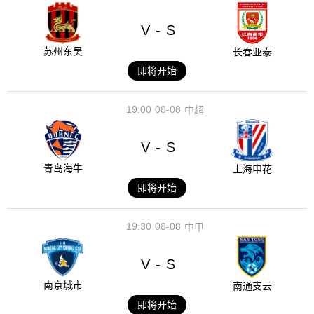
V
S
-
苏州东吴
长春亚泰
即将开始
19:00
08-08
中超
V
S
-
青岛海牛
上海申花
即将开始
19:30
08-08
中甲
V
S
-
南京城市
南通支云
即将开始