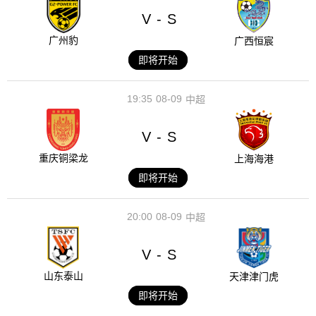
V
S
-
广州豹
广西恒宸
即将开始
19:35
08-09
中超
V
S
-
重庆铜梁龙
上海海港
即将开始
20:00
08-09
中超
V
S
-
山东泰山
天津津门虎
即将开始