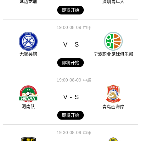
延边龙鼎
深圳青年人
即将开始
19:00
08-09
中甲
V
S
-
无锡吴钩
宁波职业足球俱乐部
即将开始
19:00
08-09
中超
V
S
-
河南队
青岛西海岸
即将开始
19:30
08-09
中甲