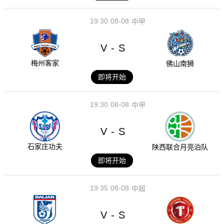
19:30
08-08
中甲
V
S
-
梅州客家
佛山南狮
即将开始
19:30
08-08
中甲
V
S
-
石家庄功夫
陕西联合月亮泊队
即将开始
19:35
08-08
中超
V
S
-