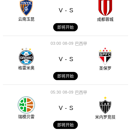
V
S
-
云南玉昆
成都蓉城
即将开始
03:00
08-09
巴西甲
V
S
-
格雷米奥
圣保罗
即将开始
05:30
08-09
巴西甲
V
S
-
瑞模贝雷
米内罗竞技
即将开始