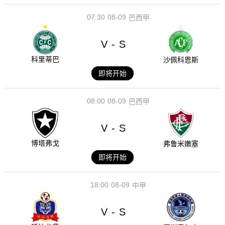
07:30
08-09
巴西甲
V
S
-
科里蒂巴
沙佩科恩斯
即将开始
08:00
08-09
巴西甲
V
S
-
博塔弗戈
弗鲁米嫩塞
即将开始
18:00
08-09
中甲
V
S
-