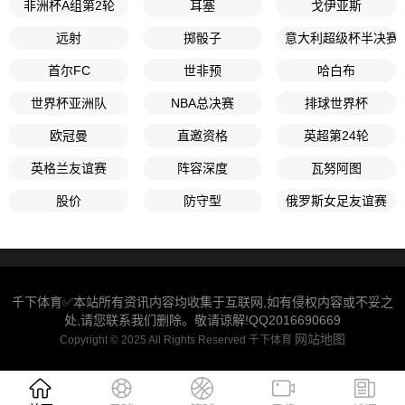
非洲杯A组第2轮
耳塞
戈伊亚斯
远射
掷骰子
意大利超级杯半决赛
首尔FC
世非预
哈白布
世界杯亚洲队
NBA总决赛
排球世界杯
欧冠曼
直邀资格
英超第24轮
英格兰友谊赛
阵容深度
瓦努阿图
股价
防守型
俄罗斯女足友谊赛
千下体育✅本站所有资讯内容均收集于互联网,如有侵权内容或不妥之
处,请您联系我们删除。敬请谅解!QQ2016690669
网站地图
Copyright © 2025 All Rights Reserved 千下体育