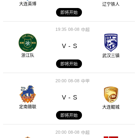
大连英博
辽宁铁人
即将开始
19:35
08-08
中超
V
S
-
浙江队
武汉三镇
即将开始
20:00
08-08
中甲
V
S
-
定南赣联
大连鲲城
即将开始
20:00
08-08
中超