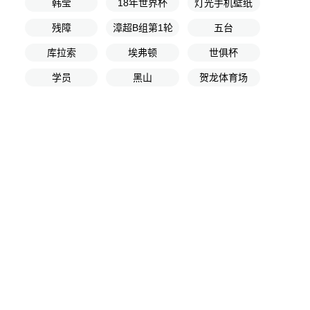
韩莹
18年世界杯
灯光手机壁纸
残障
漳超B组第1轮
五台
库拉索
埃弗顿
世俱杯
学员
黑山
贺龙体育场