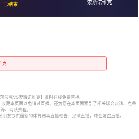
索斯诺维克
已结束
维克
维克
维克
维克
维克
维克
维克
维克
维克
赛【克鲁茨波克VS索斯诺维克】准时在线免费直播。
D】收藏本页面以免错过直播。还为您在本页面索引了相关球会友谊、克鲁
维克
维克
交锋、两队赛程。
球迷朋友提供最新的体育赛事直播预告、足球直播，球会友谊直播。
维克
维克
维克
维克