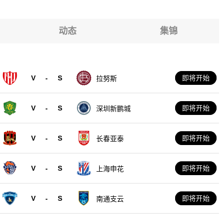
维克
维克
动态
集锦
维克
维克
V
-
S
即将开始
拉努斯
维克
V
-
S
即将开始
深圳新鹏城
V
-
S
即将开始
长春亚泰
V
-
S
即将开始
上海申花
V
-
S
即将开始
南通支云