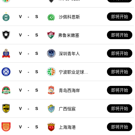
V
-
S
即将开始
沙佩科恩斯
V
-
S
即将开始
弗鲁米嫩塞
V
-
S
即将开始
深圳青年人
V
-
S
即将开始
宁波职业足球俱
乐部
V
-
S
即将开始
青岛西海岸
V
-
S
即将开始
广西恒宸
V
-
S
即将开始
上海海港