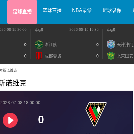
篮球直播
NBA录像
足球录像
足球直播
026-08-15 20:00
2026-08-15 19:35
中超
中超
0
浙江队
0
天津津门
0
成都蓉城
0
北京国安
VS索斯诺维克
S索斯诺维克
026-07-08 18:00:00
0