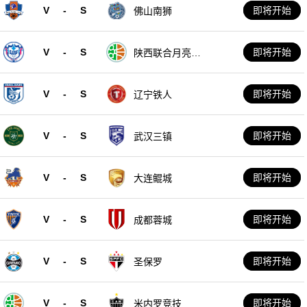
V
-
S
即将开始
佛山南狮
V
-
S
即将开始
陕西联合月亮泊
队
V
-
S
即将开始
辽宁铁人
V
-
S
即将开始
武汉三镇
V
-
S
即将开始
大连鲲城
V
-
S
即将开始
成都蓉城
V
-
S
即将开始
圣保罗
V
-
S
即将开始
米内罗竞技