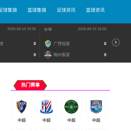
足球集锦
篮球集锦
足球资讯
篮球资讯
2026-08-15 19:35
2026-08-15 19:30
中甲
中甲
虎
0
广西恒宸
0
无
0
梅州客家
0
广
热门赛事
中超
中超
中超
中超