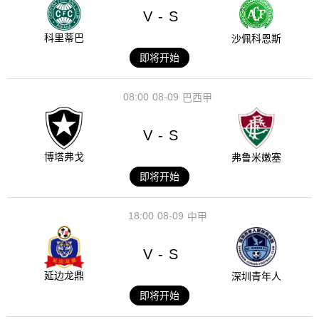
V
S
-
科里蒂巴
沙佩科恩斯
即将开始
08:00
08-09
巴西甲
V
S
-
博塔弗戈
弗鲁米嫩塞
即将开始
18:00
08-09
中甲
V
S
-
延边龙鼎
深圳青年人
即将开始