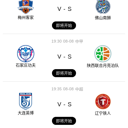
V
S
-
梅州客家
佛山南狮
即将开始
19:30
08-08
中甲
V
S
-
石家庄功夫
陕西联合月亮泊队
即将开始
19:35
08-08
中超
V
S
-
大连英博
辽宁铁人
即将开始