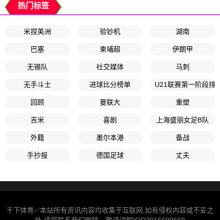
热门标签
米捏美洲
验钞机
湖南
巴塞
柬埔超
伊朗甲
无锡队
社交媒体
马刺
无手斗士
进球比分榜单
U21联赛第一阶段排
回顾
曼联大
重塑
吉米
喜剧
上海盛丽女足B队
外籍
墨尔本港
备战
手抄报
德国足球
丈夫
千下体育✅本站所有资讯内容均收集于互联网,如有侵权内容或不妥之