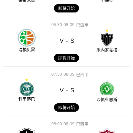
格雷米奥
圣保罗
即将开始
05:30
08-09
巴西甲
V
S
-
瑞模贝雷
米内罗竞技
即将开始
07:30
08-09
巴西甲
V
S
-
科里蒂巴
沙佩科恩斯
即将开始
08:00
08-09
巴西甲