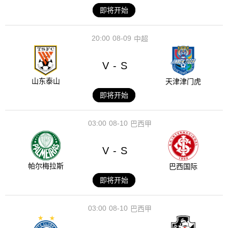
即将开始
20:00
08-09
中超
V
S
-
山东泰山
天津津门虎
即将开始
03:00
08-10
巴西甲
V
S
-
帕尔梅拉斯
巴西国际
即将开始
03:00
08-10
巴西甲