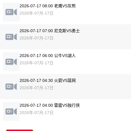
2026-07-17 08:00 老鹰VS灰熊
2026年-07月-17日
2026-07-17 07:00 尼克斯VS勇士
2026年-07月-17日
2026-07-17 06:00 公牛VS湖人
2026年-07月-17日
2026-07-17 04:30 火箭VS篮网
2026年-07月-17日
2026-07-17 04:00 雷霆VS独行侠
2026年-07月-17日