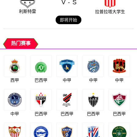
V
S
-
利斯特雷
拉普拉塔大学生
即将开始
热门赛事
西甲
巴西甲
中甲
中甲
中甲
中甲
巴西甲
巴西甲
巴西甲
巴西甲