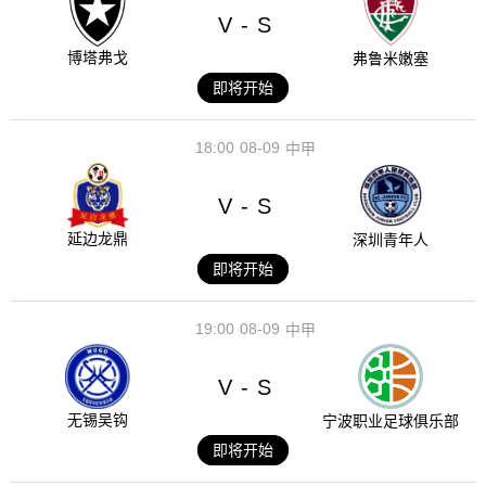
V
S
-
博塔弗戈
弗鲁米嫩塞
即将开始
18:00
08-09
中甲
V
S
-
延边龙鼎
深圳青年人
即将开始
19:00
08-09
中甲
V
S
-
无锡吴钩
宁波职业足球俱乐部
即将开始