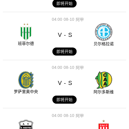
即将开始
04:00
08-10
阿甲
V
S
-
班菲尔德
贝尔格拉诺
即将开始
04:00
08-10
阿甲
V
S
-
罗萨里奥中央
阿尔多斯维
即将开始
04:00
08-10
阿甲