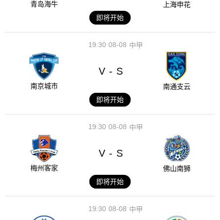
青岛海牛
上海申花
即将开始
19:30
08-08
中甲
V
S
-
南京城市
南通支云
即将开始
19:30
08-08
中甲
V
S
-
梅州客家
佛山南狮
即将开始
19:30
08-08
中甲