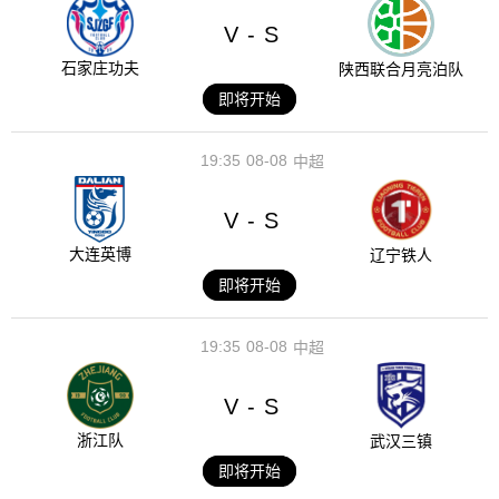
V
S
-
石家庄功夫
陕西联合月亮泊队
即将开始
19:35
08-08
中超
V
S
-
大连英博
辽宁铁人
即将开始
19:35
08-08
中超
V
S
-
浙江队
武汉三镇
即将开始