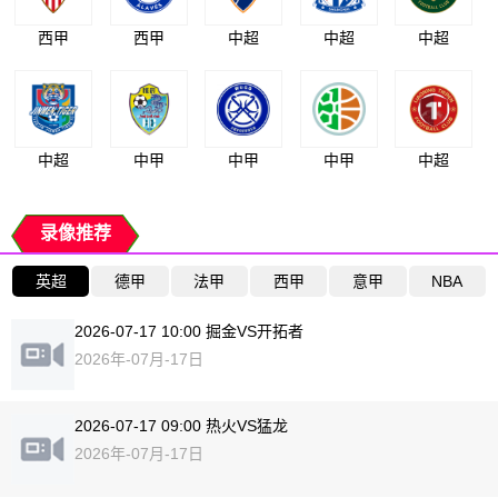
西甲
西甲
中超
中超
中超
中超
中甲
中甲
中甲
中超
录像推荐
英超
德甲
法甲
西甲
意甲
NBA
2026-07-17 10:00 掘金VS开拓者
2026年-07月-17日
2026-07-17 09:00 热火VS猛龙
2026年-07月-17日